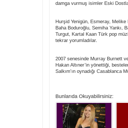
damga vurmuş isimler Eski Dostla
Hurşid Yenigün, Esmeray, Melike 
Baha Boduroğlu, Semiha Yankı, Ba
Turgut, Kartal Kaan Türk pop müziğ
tekrar yorumladılar.
2007 senesinde Murray Burnett v
Hakan Altıner’in yönettiği, bestel
Salkım’ın oynadığı Casablanca Müz
Bunlarıda Okuyabilirsiniz: