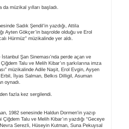
 da müzikal yılları başladı.
esinde Sadık Şendil’in yazdığı, Attila
ğı Ayten Gökçer’in başrolde olduğu ve Erol
calı Hürmüz” müzikalinde yer aldı.
e İstanbul Şan Sineması’nda perde açan ve
 Çiğdem Talu ve Melih Kibar’ın şarkılarına imza
ası” müzikalinde Adile Naşit, Erol Evgin, Ayşen
rbil, İlyas Salman, Belkıs Dilligil, Asuman
an oynadı.
den fazla kez sergilendi.
aan, 1982 senesinde Haldun Dormen’in yazıp
ini Çiğdem Talu ve Melih Kibar’ın yazdığı “Geceye
 Nevra Serezli, Hüseyin Kutman, Suna Pekuysal