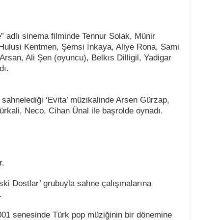
 adlı sinema filminde Tennur Solak, Münir
 Hulusi Kentmen, Şemsi İnkaya, Aliye Rona, Sami
san, Ali Şen (oyuncu), Belkıs Dilligil, Yadigar
dı.
ahnelediği ‘Evita’ müzikalinde Arsen Gürzap,
rkali, Neco, Cihan Ünal ile başrolde oynadı.
r.
‘Eski Dostlar’ grubuyla sahne çalışmalarına
.
2001 senesinde Türk pop müziğinin bir dönemine