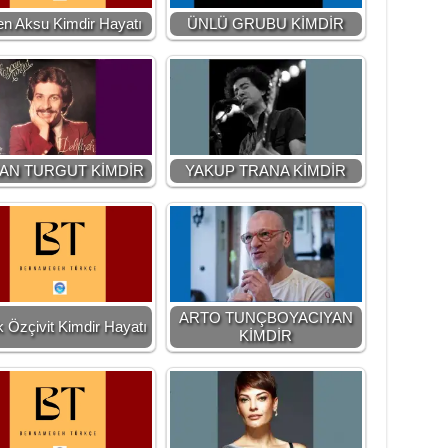
n Aksu Kimdir Hayatı
ÜNLÜ GRUBU KİMDİR
AN TURGUT KİMDİR
YAKUP TRANA KİMDİR
ARTO TUNÇBOYACIYAN
 Özçivit Kimdir Hayatı
KİMDİR