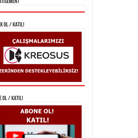
rtisement
K OL / KATIL!
 OL / KATIL!