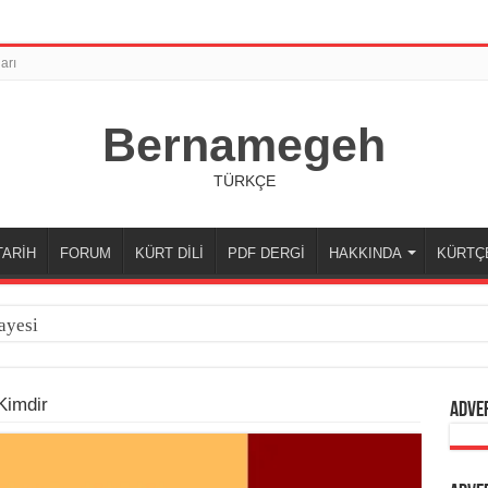
arı
Bernamegeh
TÜRKÇE
TARİH
FORUM
KÜRT DİLİ
PDF DERGİ
HAKKINDA
KÜRTÇ
ayesi
Kimdir
Adve