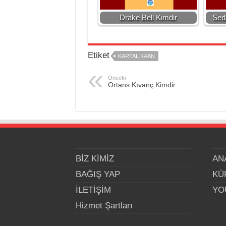
Drake Bell Kimdir
Sed
Etiket
KARTAL KAAN
Önceki
Ortans Kıvanç Kimdir
BİZ KİMİZ
AN
BAĞIŞ YAP
KÜ
İLETİŞİM
YO
Hizmet Şartları