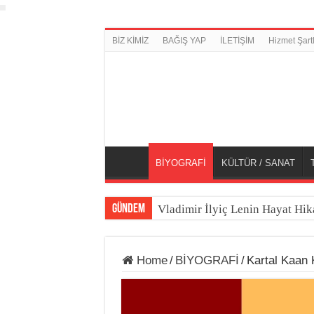
BİZ KİMİZ
BAĞIŞ YAP
İLETİŞİM
Hizmet Şartl
BİYOGRAFİ
KÜLTÜR / SANAT
GÜNDEM
Vladimir İlyiç Lenin Hayat Hik
Home
/
BİYOGRAFİ
/
Kartal Kaan 