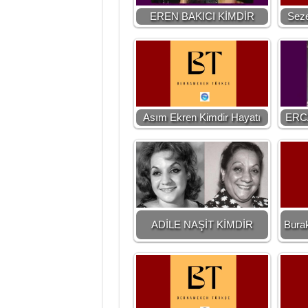
EREN BAKICI KİMDİR
Seze
Asım Ekren Kimdir Hayatı
ERC
ADİLE NAŞİT KİMDİR
Burak