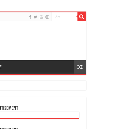
E
rtisement