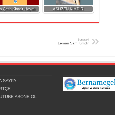
a Çetin Kimdir Hayatı
ASLIZEN KİMDİR
Sonaraki
Leman Sam Kimdir
A SAYFA
RTÇE
UTUBE ABONE OL