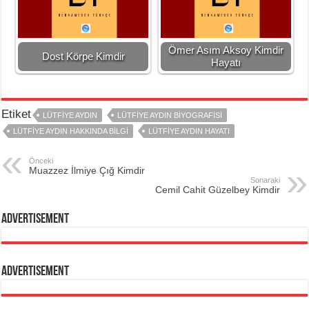
Ömer Asım Aksoy Kimdir
Dost Körpe Kimdir
Hayatı
Etiket
LÜTFIYE AYDIN
LÜTFIYE AYDIN BIYOGRAFISI
LÜTFIYE AYDIN HAKKINDA BILGI
LÜTFIYE AYDIN HAYATI
Önceki
Muazzez İlmiye Çığ Kimdir
Sonaraki
Cemil Cahit Güzelbey Kimdir
Advertisement
Advertisement