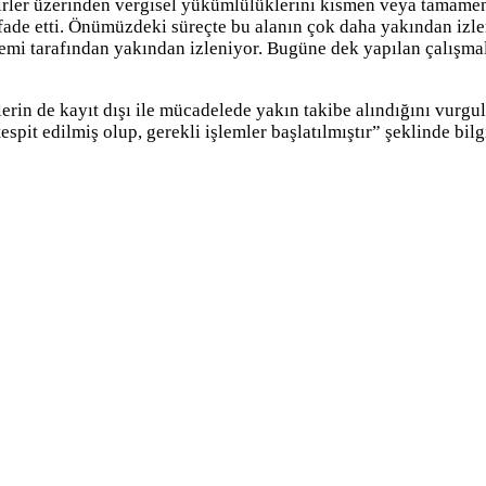
elirler üzerinden vergisel yükümlülüklerini kısmen veya tamamen 
ifade etti. Önümüzdeki süreçte bu alanın çok daha yakından izle
mi tarafından yakından izleniyor. Bugüne dek yapılan çalışmala
lerin de kayıt dışı ile mücadelede yakın takibe alındığını vurgul
espit edilmiş olup, gerekli işlemler başlatılmıştır” şeklinde bilg