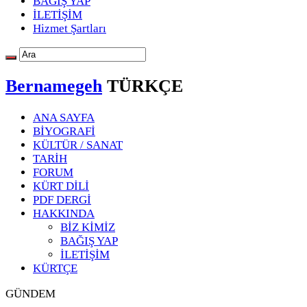
BAĞIŞ YAP
İLETİŞİM
Hizmet Şartları
Bernamegeh
TÜRKÇE
ANA SAYFA
BİYOGRAFİ
KÜLTÜR / SANAT
TARİH
FORUM
KÜRT DİLİ
PDF DERGİ
HAKKINDA
BİZ KİMİZ
BAĞIŞ YAP
İLETİŞİM
KÜRTÇE
GÜNDEM