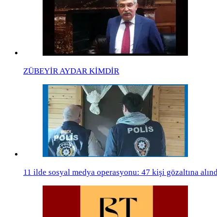
ZÜBEYİR AYDAR KİMDİR
11 ilde sosyal medya operasyonu: 47 kişi gözaltına alınd