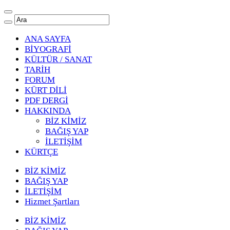
ANA SAYFA
BİYOGRAFİ
KÜLTÜR / SANAT
TARİH
FORUM
KÜRT DİLİ
PDF DERGİ
HAKKINDA
BİZ KİMİZ
BAĞIŞ YAP
İLETİŞİM
KÜRTÇE
BİZ KİMİZ
BAĞIŞ YAP
İLETİŞİM
Hizmet Şartları
BİZ KİMİZ