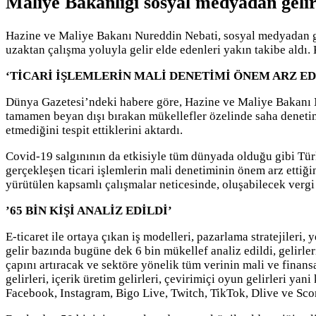
Maliye Bakanlığı sosyal medyadan gelir 
Hazine ve Maliye Bakanı Nureddin Nebati, sosyal medyadan geli
uzaktan çalışma yoluyla gelir elde edenleri yakın takibe aldı. 
‘TİCARİ İŞLEMLERİN MALİ DENETİMİ ÖNEM ARZ ED
Dünya Gazetesi’ndeki habere göre, Hazine ve Maliye Bakanı Nu
tamamen beyan dışı bırakan mükellefler özelinde saha denetim
etmediğini tespit ettiklerini aktardı.
Covid-19 salgınının da etkisiyle tüm dünyada olduğu gibi Türk
gerçekleşen ticari işlemlerin mali denetiminin önem arz ettiğ
yürütülen kapsamlı çalışmalar neticesinde, oluşabilecek vergi k
’65 BİN KİŞİ ANALİZ EDİLDİ’
E-ticaret ile ortaya çıkan iş modelleri, pazarlama stratejileri,
gelir bazında bugüne dek 6 bin mükellef analiz edildi, gelirl
çapını artıracak ve sektöre yönelik tüm verinin mali ve finan
gelirleri, içerik üretim gelirleri, çevirimiçi oyun gelirleri y
Facebook, Instagram, Bigo Live, Twitch, TikTok, Dlive ve Scorp