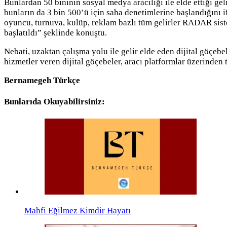
Bunlardan 50 bininin sosyal medya aracılığı ile elde ettiği g
bunların da 3 bin 500’ü için saha denetimlerine başlandığını 
oyuncu, turnuva, kulüp, reklam bazlı tüm gelirler RADAR siste
başlatıldı” şeklinde konuştu.
Nebati, uzaktan çalışma yolu ile gelir elde eden dijital göçebe
hizmetler veren dijital göçebeler, aracı platformlar üzerinden t
Bernamegeh
Türkçe
Bunlarıda Okuyabilirsiniz:
Mahfi Eğilmez Kimdir Hayatı