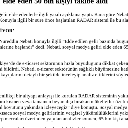
elde eden 50 bin kişiyi takibe aldı
r elde edenlerle ilgili yazılı açıklama yaptı. Buna göre Nebat
Konuyla ilgili bir süre önce başlatılan RADAR sistemi ile bu ala
İYOR’
reddin Nebati konuyla ilgili “Elde edilen gelir bazında bugüne
lerine başlandı” dedi. Nebati, sosyal medya geliri elde eden 6
iye’de de e-ticaret sektörünün hızla büyüdüğünü dikkat çeken Ne
ini bildirdi. Nebati, e-ticaret sektörünün sağlıklı büyümesine k
ayıplarını detaylı bir şekilde inceleyip analiz ettiklerini söyle
 yenilikçi bir altyapı anlayışı ile kurulan RADAR sisteminin yakı
erini kısmen veya tamamen beyan dışı bırakan mükellefler özelin
sal boyutunu yakından izleyeceğiz” diye konuştu. Sosyal medya ü
ani kısaca sosyal medya gelirlerinin vergisel yükümlülüklerini y
 mecraları üzerinden yapılan analizler sonucu, 65 bin kişi anal