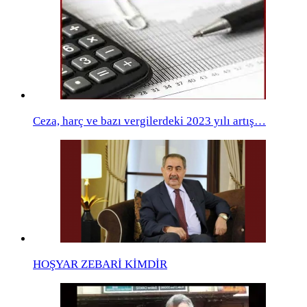
Ceza, harç ve bazı vergilerdeki 2023 yılı artış…
HOŞYAR ZEBARİ KİMDİR