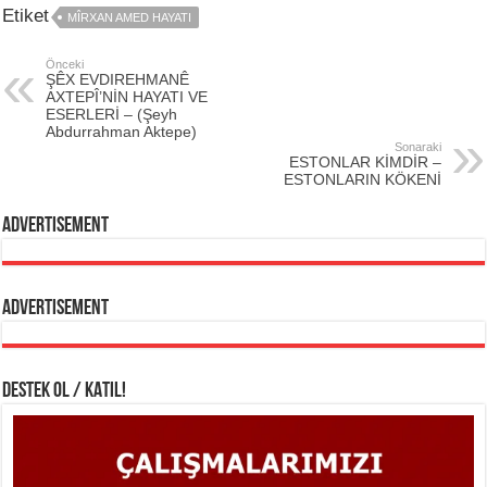
Etiket
MÎRXAN AMED HAYATI
Önceki
ŞÊX EVDIREHMANÊ
AXTEPÎ’NİN HAYATI VE
ESERLERİ – (Şeyh
Abdurrahman Aktepe)
Sonaraki
ESTONLAR KİMDİR –
ESTONLARIN KÖKENİ
Advertisement
Advertisement
DESTEK OL / KATIL!