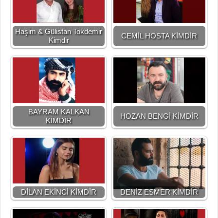
Haşim & Gülistan Tokdemir
CEMİL HOSTA KİMDİR
Kimdir
BAYRAM KALKAN
HOZAN BENGİ KİMDİR
KİMDİR
DİLAN EKİNCİ KİMDİR
DENİZ ESMER KİMDİR