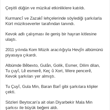
Çeşitli düğün ve müzikal etkinliklere katıldı.
Kurmancî ve Zazakî lehçelerinde söylediği şarkılarla
Kürt müzikseverler tarafından tanındı.
Kevok adlı çalışması ile geniş bir hayran kitlesine
ulaştı.
2011 yılında Kom Müzik aracılığıyla Hevjîn albümünü
piyasaya çıkardı.
Albümde Bêbexto, Gulân, Golik, Esmer, Dilim dilan,
Tu çuyî, Lê esmerê, Keç û Xort, Were pencerê,
Kevok şarkıları yer almıştı.
Tu Çuyî, Gula Min, Baran Barî gibi şarkılara klipler
çekti.
Sözleri Beytocan’a ait olan Diyarbekir Mala Min
şarkısı ile büyük beğeni aldı.