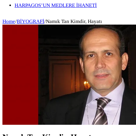
HARPAGOS’UN MEDLERE İHANETİ
Home
/
BİYOGRAFİ
/
Namık Tan Kimdir, Hayatı