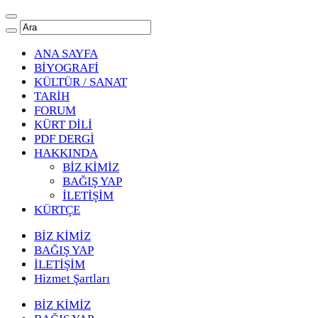
ANA SAYFA
BİYOGRAFİ
KÜLTÜR / SANAT
TARİH
FORUM
KÜRT DİLİ
PDF DERGİ
HAKKINDA
BİZ KİMİZ
BAĞIŞ YAP
İLETİŞİM
KÜRTÇE
BİZ KİMİZ
BAĞIŞ YAP
İLETİŞİM
Hizmet Şartları
BİZ KİMİZ