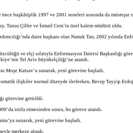
önce başkâtiplik 1997 ve 2001 seneleri arasında da müsteşar o
ay, Tansu Çiller ve İsmail Cem’in özel kalem müdürü oldu.
rdımcılığı’nda daire başkanı olan Namık Tan, 2002 yılında Enf
özcülüğü ve elçi sıfatıyla Enformasyon Dairesi Başkanlığı gör
kiye’nin Tel Aviv büyükelçiliği’ne atandı.
ı Moşe Katsav’a sunarak, yeni görevine başladı.
plomatik ilişkiler normal düzeyde ilerlerken, Recep Tayyip Erd
ı görevine getirildi.
9’da istifa etmesinden sonra, bu göreve atandı.
ma’ya sunarak, yeni görevine başladı.
meyle merkeze alındı.