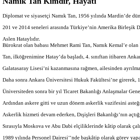
Namık Tan Kimdir, Hayatı
Diplomat ve siyasetçi Namık Tan, 1956 yılında Mardin’de dün
201 ve 2014 seneleri arasında Türkiye’nin Amerika Birleşik De
Aslen Hataylıdır.
Bürokrat olan babası Mehmet Rami Tan, Namık Kemal’e olan h
Tan, ilköğrenimine Hatay’da başladı, 4. sınıftan itibaren Anka
Galatasaray Lisesi’ni kazanmasına rağmen, ailesinden ayrılma
Daha sonra Ankara Üniversitesi Hukuk Fakültesi’ne girerek, 
Üniversiteden sonra bir yıl Ticaret Bakanlığı Anlaşmalar Gene
Ardından askere gitti ve uzun dönem askerlik vazifesini aste
Askerlik hizmeti devam ederken, Dışişleri Bakanlığı’nın açtı
Sırasıyla Moskova ve Abu Dabi elçiliklerinde kâtip olarak çalı
1989 yılında Personel Dairesi’’nde başkâtip olarak görev ya