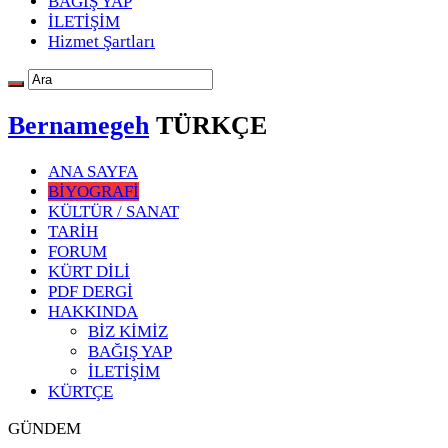
BAĞIŞ YAP
İLETİŞİM
Hizmet Şartları
Bernamegeh
TÜRKÇE
ANA SAYFA
BİYOGRAFİ
KÜLTÜR / SANAT
TARİH
FORUM
KÜRT DİLİ
PDF DERGİ
HAKKINDA
BİZ KİMİZ
BAĞIŞ YAP
İLETİŞİM
KÜRTÇE
GÜNDEM