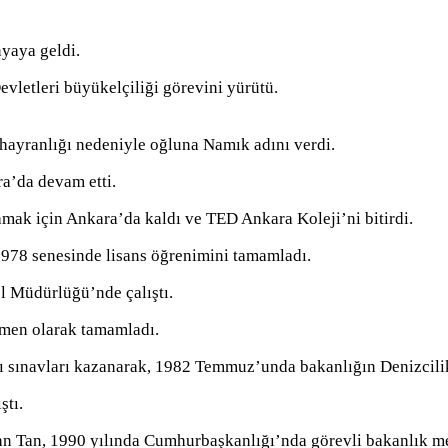
yaya geldi.
vletleri büyükelçiliği görevini yürütü.
ayranlığı nedeniyle oğluna Namık adını verdi.
ra’da devam etti.
mak için Ankara’da kaldı ve TED Ankara Koleji’ni bitirdi.
1978 senesinde lisans öğrenimini tamamladı.
l Müdürlüğü’nde çalıştı.
ğmen olarak tamamladı.
ğı sınavları kazanarak, 1982 Temmuz’unda bakanlığın Denizcilik
ştı.
pan Tan, 1990 yılında Cumhurbaşkanlığı’nda görevli bakanlık m