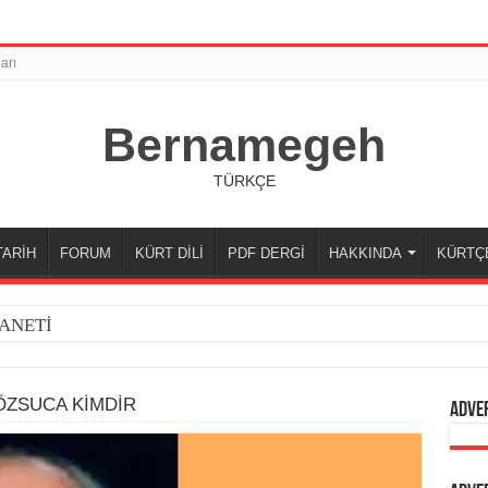
arı
Bernamegeh
TÜRKÇE
TARİH
FORUM
KÜRT DİLİ
PDF DERGİ
HAKKINDA
KÜRTÇ
ANETİ
ÖZSUCA KİMDİR
Adve