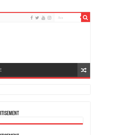
E
rtisement