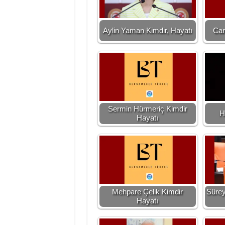
Aylin Yaman Kimdir, Hayatı
Can
Sermin Hürmeriç Kimdir
H
Hayatı
Mehpare Çelik Kimdir
Sürey
Hayatı