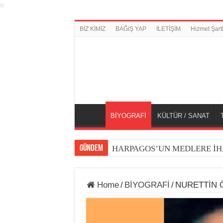
BİZ KİMİZ
BAĞIŞ YAP
İLETİŞİM
Hizmet Şartl
BİYOGRAFİ
KÜLTÜR / SANAT
GÜNDEM
HARPAGOS’UN MEDLERE İH
Home
/
BİYOGRAFİ
/
NURETTİN 