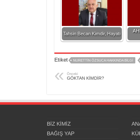
AH
Tahsin Becan Kimdir, Hayatı
Etiket
NURETTİN ÖZSUCA HAKKINDA BİLGİ
Önceki
GÖKTAN KİMDİR?
BİZ KİMİZ
AN
BAĞIŞ YAP
KÜ