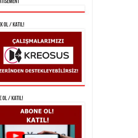
rtisement
K OL / KATIL!
 OL / KATIL!