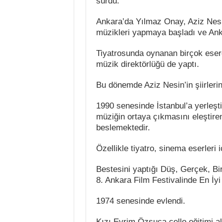
sürdü.
Ankara’da Yılmaz Onay, Aziz Nesin
müzikleri yapmaya başladı ve An
Tiyatrosunda oynanan birçok eserd
müzik direktörlüğü de yaptı.
Bu dönemde Aziz Nesin’in şiirleri
1990 senesinde İstanbul’a yerleşti
müziğin ortaya çıkmasını eleştire
beslemektedir.
Özellikle tiyatro, sinema eserleri 
Bestesini yaptığı Düş, Gerçek, Bi
8. Ankara Film Festivalinde En İy
1974 senesinde evlendi.
Kızı Evrim Özsuca çello eğitimi al