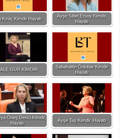
Ayşe Sibel Ersoy Kimdir,
 Kıraç Kimdir Hayatı
Hayatı
Sabahattin Önkibar Kimdir
ALE GÜR KİMDİR
Hayatı
ya Öneş Derici Kimdir,
Ayşe Taş Kimdir, Hayatı
Hayatı