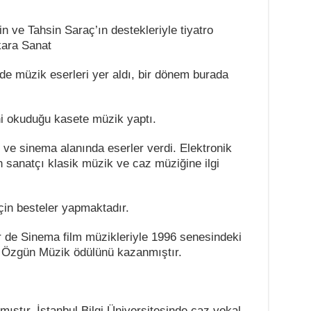
 ve Tahsin Saraç’ın destekleriyle tiyatro
kara Sanat
e müzik eserleri yer aldı, bir dönem burada
ni okuduğu kasete müzik yaptı.
 ve sinema alanında eserler verdi. Elektronik
n sanatçı klasik müzik ve caz müziğine ilgi
için besteler yapmaktadır.
r de Sinema film müzikleriyle 1996 senesindeki
i Özgün Müzik ödülünü kazanmıştır.
mıştır, İstanbul Bilgi Üniversitesinde caz vokal