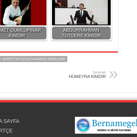
MET DUMLUPINAR
ABDURRAHMAN
KİMDİR
TUTDERE KİMDİR
NURETTİN ÖZSUCA KİMDİR NERELİDİR
Sonaraki
HÜMEYRA KİMDİR
A SAYFA
RTÇE