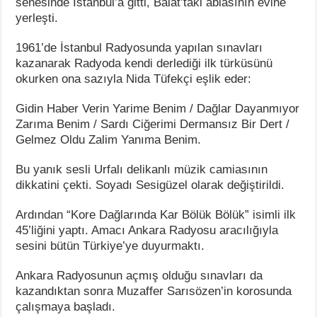
senesinde İstanbul’a gitti, Balat’taki ablasının evine
yerleşti.
1961’de İstanbul Radyosunda yapılan sınavları
kazanarak Radyoda kendi derlediği ilk türküsünü
okurken ona sazıyla Nida Tüfekçi eşlik eder:
Gidin Haber Verin Yarime Benim / Dağlar Dayanmıyor
Zarıma Benim / Sardı Ciğerimi Dermansız Bir Dert /
Gelmez Oldu Zalim Yanıma Benim.
Bu yanık sesli Urfalı delikanlı müzik camiasının
dikkatini çekti. Soyadı Sesigüzel olarak değiştirildi.
Ardından “Kore Dağlarında Kar Bölük Bölük” isimli ilk
45’liğini yaptı. Amacı Ankara Radyosu aracılığıyla
sesini bütün Türkiye’ye duyurmaktı.
Ankara Radyosunun açmış olduğu sınavları da
kazandıktan sonra Muzaffer Sarısözen’in korosunda
çalışmaya başladı.