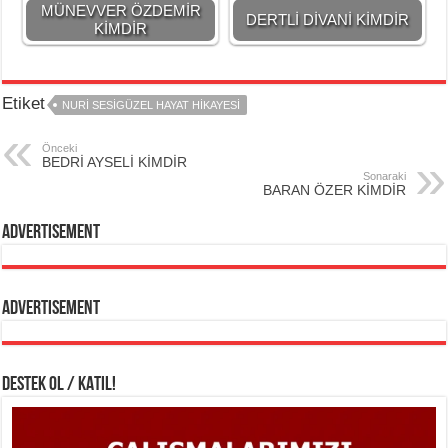
MÜNEVVER ÖZDEMİR
DERTLİ DİVANİ KİMDİR
KİMDİR
Etiket
NURİ SESİGÜZEL HAYAT HİKAYESİ
Önceki
BEDRİ AYSELİ KİMDİR
Sonaraki
BARAN ÖZER KİMDİR
Advertisement
Advertisement
DESTEK OL / KATIL!