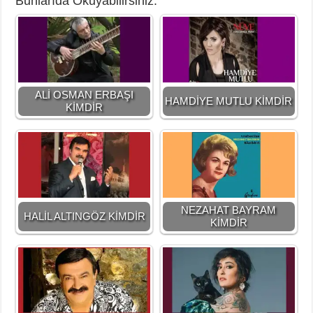
Bunlarıda Okuyabilirsiniz:
ALİ OSMAN ERBAŞI
HAMDİYE MUTLU KİMDİR
KİMDİR
NEZAHAT BAYRAM
HALİL ALTINGÖZ KİMDİR
KİMDİR