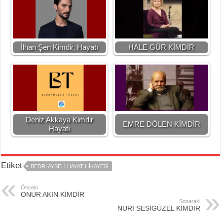
İlhan Şen Kimdir, Hayatı
HALE GÜR KİMDİR
Deniz Akkaya Kimdir
EMRE DÖLEN KİMDİR
Hayatı
Etiket
BEDRİ AYSELİ HAYAT HİKAYESİ
Önceki
ONUR AKIN KİMDİR
Sonaraki
NURİ SESİGÜZEL KİMDİR