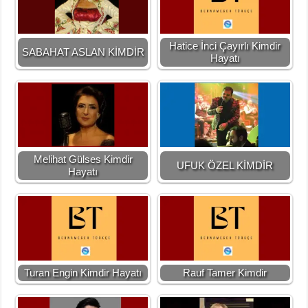
Hatice İnci Çayırlı Kimdir
SABAHAT ASLAN KİMDİR
Hayatı
Melihat Gülses Kimdir
UFUK ÖZEL KİMDİR
Hayatı
Turan Engin Kimdir Hayatı
Rauf Tamer Kimdir