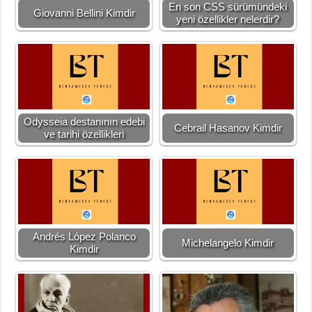
En son CSS sürümündeki
Giovanni Bellini Kimdir
yeni özellikler nelerdir?
Odysseia destanının edebi
Cebrail Hasanov Kimdir
ve tarihi özellikleri
Andrés López Polanco
Michelangelo Kimdir
Kimdir