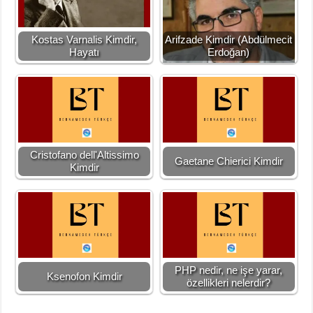
Kostas Varnalis Kimdir,
Arifzade Kimdir (Abdülmecit
Hayatı
Erdoğan)
Cristofano dell'Altissimo
Gaetane Chierici Kimdir
Kimdir
PHP nedir, ne işe yarar,
Ksenofon Kimdir
özellikleri nelerdir?