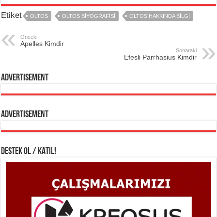
Etiket
OLTOS
OLTOS BIYOGRAFISI
OLTOS HAKKINDA BILGI
Önceki
Apelles Kimdir
Sonaraki
Efesli Parrhasius Kimdir
Advertisement
Advertisement
DESTEK OL / KATIL!