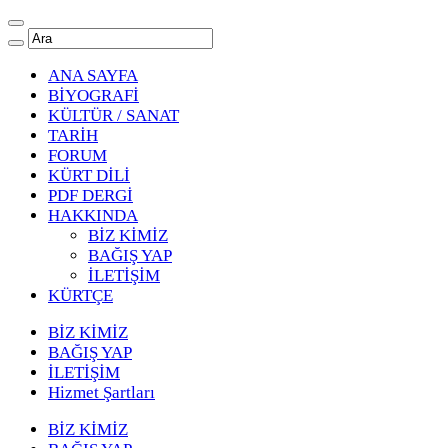
ANA SAYFA
BİYOGRAFİ
KÜLTÜR / SANAT
TARİH
FORUM
KÜRT DİLİ
PDF DERGİ
HAKKINDA
BİZ KİMİZ
BAĞIŞ YAP
İLETİŞİM
KÜRTÇE
BİZ KİMİZ
BAĞIŞ YAP
İLETİŞİM
Hizmet Şartları
BİZ KİMİZ