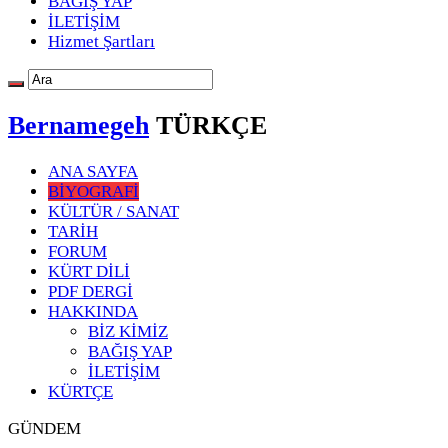
BAĞIŞ YAP
İLETİŞİM
Hizmet Şartları
Bernamegeh
TÜRKÇE
ANA SAYFA
BİYOGRAFİ
KÜLTÜR / SANAT
TARİH
FORUM
KÜRT DİLİ
PDF DERGİ
HAKKINDA
BİZ KİMİZ
BAĞIŞ YAP
İLETİŞİM
KÜRTÇE
GÜNDEM