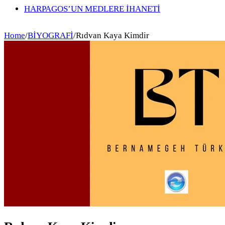
HARPAGOS’UN MEDLERE İHANETİ
Home
/
BİYOGRAFİ
/
Rıdvan Kaya Kimdir