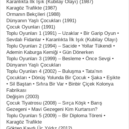
Karanlıkta İlk Işık (Kubilay Olayı) (1987)
Karagöz Trafikte (1987)
Ormanın Bekçileri (1988)
Dünyanın Yaşlı Çocukları (1991)
Çocuk Oyunları (1991)
Toplu Oyunları 1 (1991) – Uzaklar • Bir Garip Oyun •
Sevdalı Fidanlar • Karanlıkta İlk Işık (Kubilay Olayı)
Toplu Oyunları 2 (1994) – Sacide • Yollar Tükendi •
Ademin Kaburga Kemiği • Gün Dönerken
Toplu Oyunları 3 (1999) – Besleme • Önce Sevgi •
Dünyanın Yaşlı Çocukları
Toplu Oyunları 4 (2002) – Buluşma • Tata’nın
Çocukları • Dönüş Yolunda Bir Çocuk • Şaka • Eşikte
• Sil Baştan • Sıfıra Bir Var • Binbir Çiçek Kolonya
Fabrikası
Değişim (2003)
Çocuk Tiyatrosu (2008) – Sırça Köşk • Barış
Gezegeni • Mavi Gezegeni Kim Kurtarsın?
Toplu Oyunları 5 (2009) – Bir Diploma Töreni •
Karagöz Trafikte
Gökten Kaydı Üç Yıldız (2012)