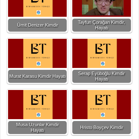
Tayfun Çorağan Kimdir,
Ümit Denizer Kimdir
Hayatı
Serap Eyüboğlu Kimdir
Murat Karasu Kimdir Hayatı
Hayatı
Musa Uzunlar Kimdir
Hristo Boyçev Kimdir
Hayatı