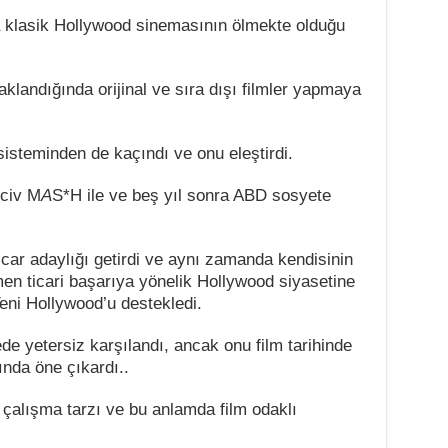
âlâ klasik Hollywood sinemasının ölmekte olduğu
landığında orijinal ve sıra dışı filmler yapmaya
steminden de kaçındı ve onu eleştirdi.
iciv M
A
S*H ile ve beş yıl sonra ABD sosyete
scar adaylığı getirdi ve aynı zamanda kendisinin
n ticari başarıya yönelik Hollywood siyasetine
eni Hollywood’u destekledi.
ede yetersiz karşılandı, ancak onu film tarihinde
nda öne çıkardı..
 çalışma tarzı ve bu anlamda film odaklı