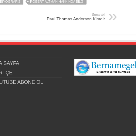
BIYOGRAFISI
ROBERT ALTMAN HAKKINDA BILGI
Sonaraki
Paul Thomas Anderson Kimdir
A SAYFA
RTÇE
UTUBE ABONE OL