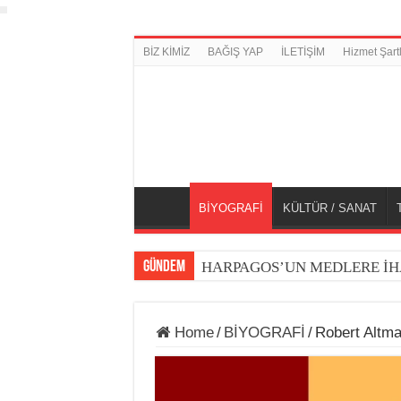
BİZ KİMİZ
BAĞIŞ YAP
İLETİŞİM
Hizmet Şartl
BİYOGRAFİ
KÜLTÜR / SANAT
GÜNDEM
HARPAGOS’UN MEDLERE İH
Home
/
BİYOGRAFİ
/
Robert Altma