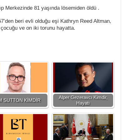
Tıp Merkezinde 81 yaşında lösemiden öldü .
7’den beri evli olduğu eşi Kathryn Reed Altman,
t çocuğu ve on iki torunu hayatta.
Alper Gezeravcı Kimdir,
M SUTTON KİMDİR
Hayatı