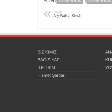
Etiket
ROBERT ALTMAN
ROBERT ALTMAN 
Önceki
Ally Walker Kimdir
BİZ KİMİZ
AN
BAĞIŞ YAP
KÜ
İLETİŞİM
YO
Hizmet Şartları