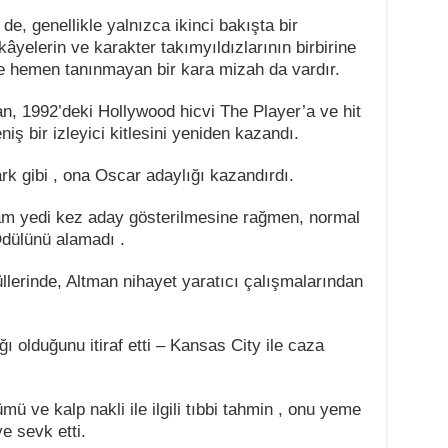
 de, genellikle yalnızca ikinci bakışta bir
ikâyelerin ve karakter takımyıldızlarının birbirine
le hemen tanınmayan bir kara mizah da vardır.
an, 1992’deki Hollywood hicvi The Player’a ve hit
iş bir izleyici kitlesini yeniden kazandı.
rk gibi , ona Oscar adaylığı kazandırdı.
am yedi kez aday gösterilmesine rağmen, normal
Ödülünü alamadı .
lerinde, Altman nihayet yaratıcı çalışmalarından
ğı olduğunu itiraf etti – Kansas City ile caza
mü ve kalp nakli ile ilgili tıbbi tahmin , onu yeme
e sevk etti.