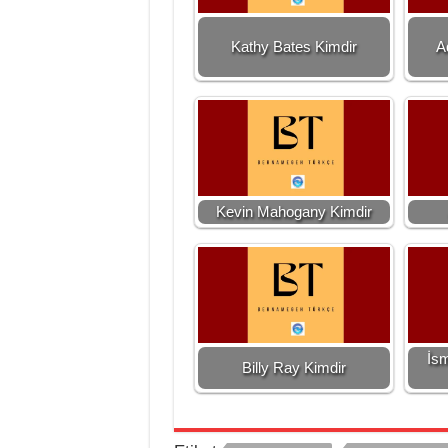
Kathy Bates Kimdir
A
Kevin Mahogany Kimdir
İsm
Billy Ray Kimdir