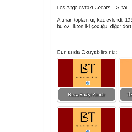
Los Angeles’taki Cedars – Sinai 
Altman toplam üç kez evlendi. 195
bu evlilikten iki çocuğu, diğer dör
Bunlarıda Okuyabilirsiniz:
Reza Badiyi Kimdir
Tİ