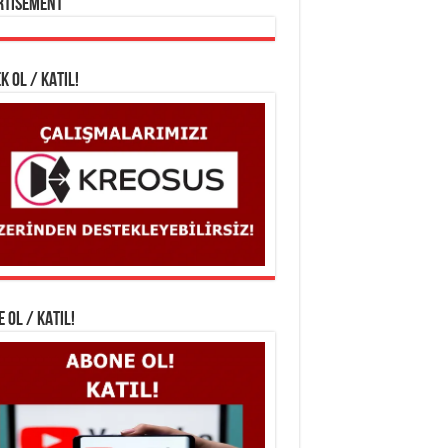
rtisement
K OL / KATIL!
 OL / KATIL!