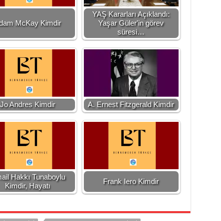
YAŞ Kararları Açıklandı:
dam McKay Kimdir
Yaşar Güler'in görev
süresi…
Jo Andres Kimdir
A. Ernest Fitzgerald Kimdir
ail Hakkı Tunaboylu
Frank Iero Kimdir
Kimdir, Hayatı