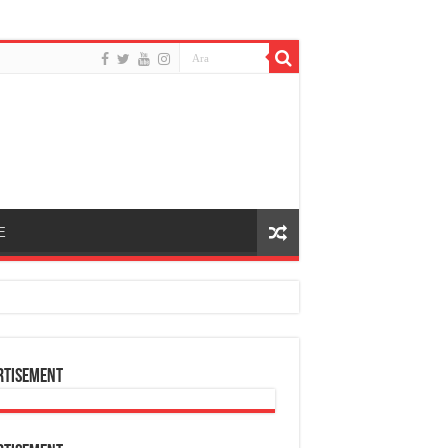
E
rtisement