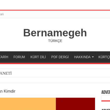
arı
Bernamegeh
TÜRKÇE
TARİH
FORUM
KÜRT DİLİ
PDF DERGİ
HAKKINDA
KÜRTÇ
ANETİ
n Kimdir
Adve