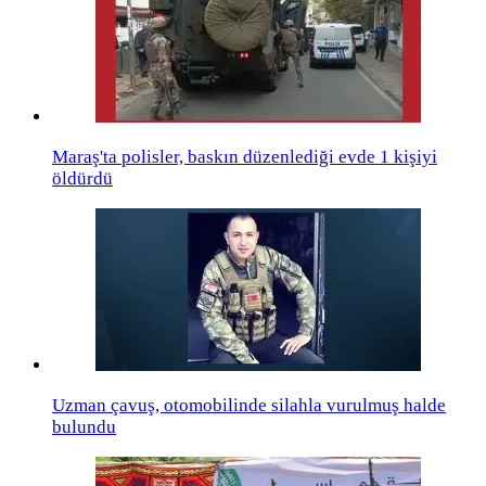
Maraş'ta polisler, baskın düzenlediği evde 1 kişiyi
öldürdü
Uzman çavuş, otomobilinde silahla vurulmuş halde
bulundu