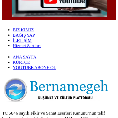
BİZ KİMİZ
BAĞIŞ YAP
İLETİŞİM
Hizmet Şartları
ANA SAYFA
KÜRTÇE
YOUTUBE ABONE OL
TC 5846 sayılı Fikir ve Sanat Eserleri Kanunu’nun telif