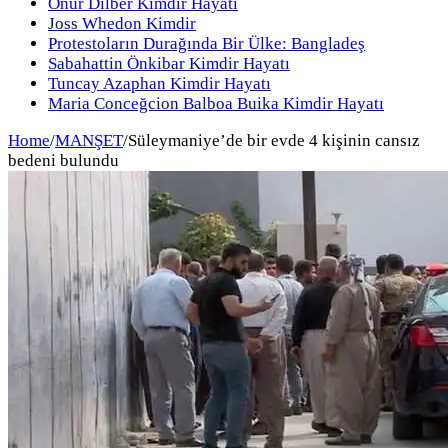
Onur Dilber Kimdir Hayatı
Joss Whedon Kimdir
Protestoların Durağında Bir Ülke: Bangladeş
Sabahattin Önkibar Kimdir Hayatı
Tuncay Azaphan Kimdir Hayatı
Maria Conceğcion Balboa Buika Kimdir Hayatı
Home
/
MANŞET
/
Süleymaniye’de bir evde 4 kişinin cansız
bedeni bulundu