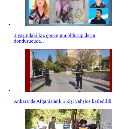
3 yaşındaki kız çocuğunu öldürüp derin
dondurucuda…
Ankara’da Afganistanlı 5 kişi vahşice katledildi