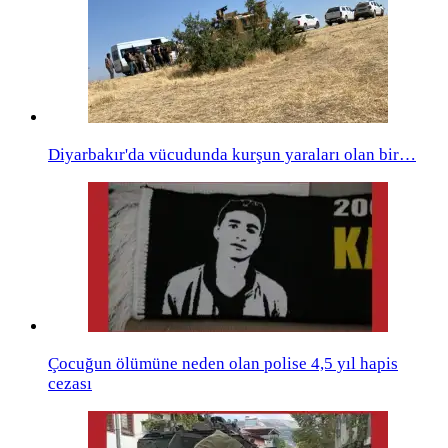
Diyarbakır'da vücudunda kurşun yaraları olan bir…
Çocuğun ölümüne neden olan polise 4,5 yıl hapis
cezası