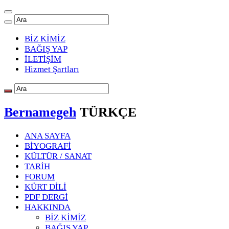
BİZ KİMİZ
BAĞIŞ YAP
İLETİŞİM
Hizmet Şartları
Bernamegeh
TÜRKÇE
ANA SAYFA
BİYOGRAFİ
KÜLTÜR / SANAT
TARİH
FORUM
KÜRT DİLİ
PDF DERGİ
HAKKINDA
BİZ KİMİZ
BAĞIŞ YAP