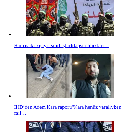
Hamas iki kişiyi İsrail işbirlikçisi oldukları…
İHD’den Adem Kara raporu"Kara henüz yaralıyken
fail…