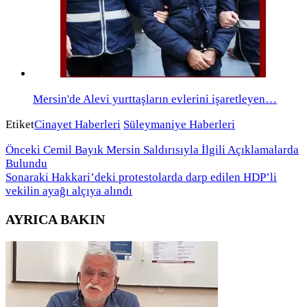
Mersin'de Alevi yurttaşların evlerini işaretleyen…
Etiket
Cinayet Haberleri
Süleymaniye Haberleri
Önceki
Cemil Bayık Mersin Saldırısıyla İlgili Açıklamalarda
Bulundu
Sonaraki
Hakkari’deki protestolarda darp edilen HDP’li
vekilin ayağı alçıya alındı
AYRICA BAKIN