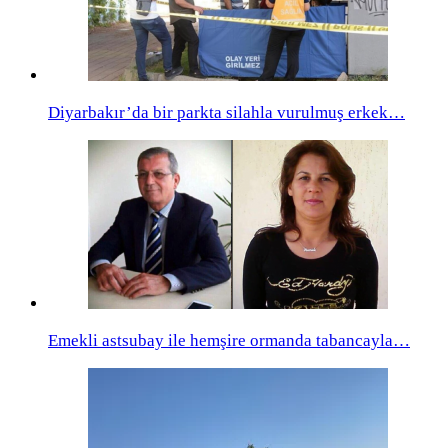
Diyarbakır’da bir parkta silahla vurulmuş erkek…
Emekli astsubay ile hemşire ormanda tabancayla…