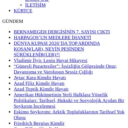
İLETİŞİM
KÜRTÇE
GÜNDEM
BERNAMEGEH DERGİSİNİN 7. SAYISI ÇIKTI
HARPAGOS’UN MEDLERE İHANETİ
DÜNYA KUPASI 2026’DA TOP ARDINDA
KOŞAN(LAR), NEYİN PEŞİNDEN
SÜRÜKLENİR(LER)?!
Vladimir İlyiç Lenin Hayat Hikayesi
“Güneşli Pazartesiler”: İşsizliğin Gölgesinde Onur,
Dayanışma ve Varoluşun Sessiz Çığlığı
Aytaç Kara Kimdir Hayatı
Azad Filiz Kimdir Hayatı
Azad Toptik Kimdir Hayatı
Amerikan Hükümetinin Yerli Halklara Yönelik
Politikaları: Tarihsel, Hukuki ve Sosyolojik Açıdan Bir
Soykırım İncelemesi
Eskimo Soykırımı: Arktik Topluluklarının Tarihsel Yok
Oluşu
Friedrich Bergius Kimdir