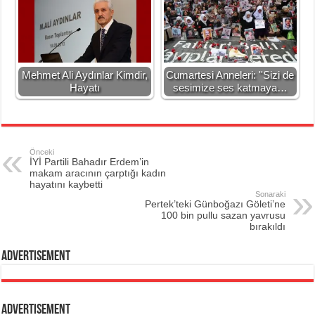
Mehmet Ali Aydınlar Kimdir,
Cumartesi Anneleri: ''Sizi de
Hayatı
sesimize ses katmaya…
Önceki
İYİ Partili Bahadır Erdem’in
makam aracının çarptığı kadın
hayatını kaybetti
Sonaraki
Pertek’teki Günboğazı Göleti’ne
100 bin pullu sazan yavrusu
bırakıldı
Advertisement
Advertisement