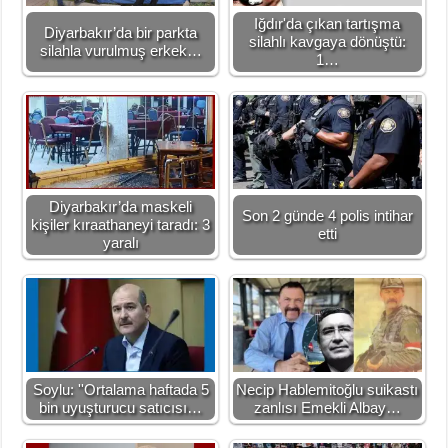
Iğdır'da çıkan tartışma
Diyarbakır’da bir parkta
silahlı kavgaya dönüştü:
silahla vurulmuş erkek…
1…
Diyarbakır’da maskeli
Son 2 günde 4 polis intihar
kişiler kıraathaneyi taradı: 3
etti
yaralı
Soylu: ''Ortalama haftada 5
Necip Hablemitoğlu suikastı
bin uyuşturucu satıcısı…
zanlısı Emekli Albay…