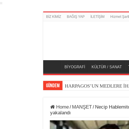
BİZ KİMİZ
BAĞIŞ YAP
İLETİŞİM
Hizmet Şartl
BİYOGRAFİ
KÜLTÜR / SANAT
GÜNDEM
HARPAGOS’UN MEDLERE İH
Home
/
MANŞET
/
Necip Hablemito
yakalandı