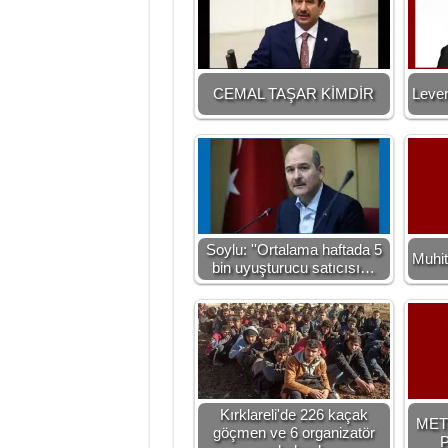
CEMAL TAŞAR KİMDİR
Leven
Soylu: ''Ortalama haftada 5
Muhit
bin uyuşturucu satıcısı…
Kırklareli'de 226 kaçak
MET
göçmen ve 6 organizatör