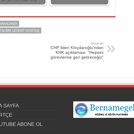
YAKALANDI
I ALBAY LEVENT GÖKTAŞ
Sonaraki
CHP lideri Kılıçdaroğlu’ndan
KHK açıklaması: ”Hepsini
görevlerine geri getireceğiz”
A SAYFA
RTÇE
UTUBE ABONE OL