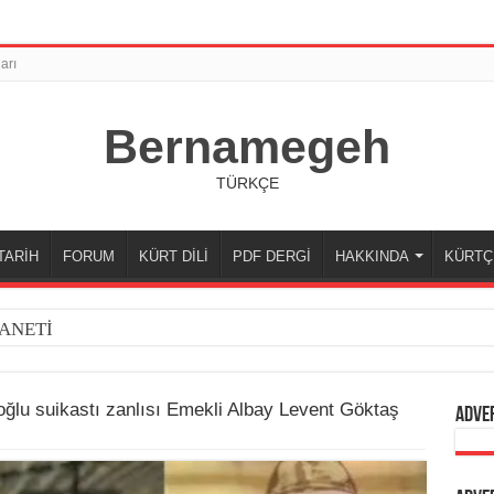
arı
Bernamegeh
TÜRKÇE
TARİH
FORUM
KÜRT DİLİ
PDF DERGİ
HAKKINDA
KÜRTÇ
ANETİ
ğlu suikastı zanlısı Emekli Albay Levent Göktaş
Adve