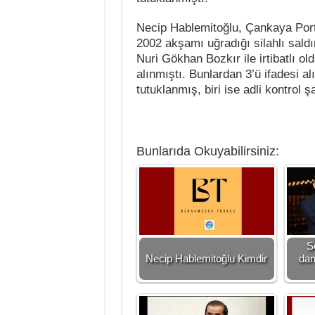
Necip Hablemitoğlu, Çankaya Port
2002 akşamı uğradığı silahlı saldı
Nuri Gökhan Bozkır ile irtibatlı ol
alınmıştı. Bunlardan 3’ü ifadesi al
tutuklanmış, biri ise adli kontrol ş
Bunlarıda Okuyabilirsiniz:
S
Necip Hablemitoğlu Kimdir
dan