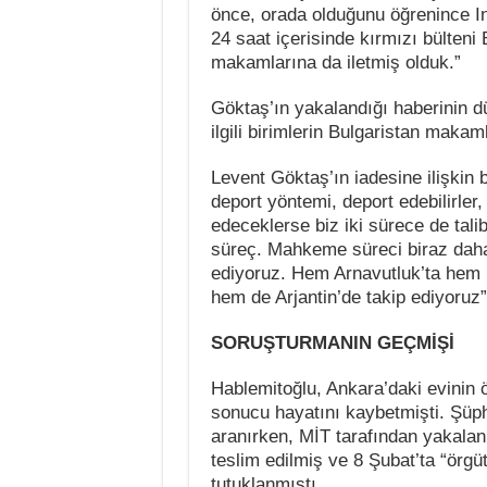
önce, orada olduğunu öğrenince In
24 saat içerisinde kırmızı bülten
makamlarına da iletmiş olduk.”
Göktaş’ın yakalandığı haberinin dü
ilgili birimlerin Bulgaristan makam
Levent Göktaş’ın iadesine ilişkin b
deport yöntemi, deport edebilirler
edeceklerse biz iki sürece de tali
süreç. Mahkeme süreci biraz daha 
ediyoruz. Hem Arnavutluk’ta hem 
hem de Arjantin’de takip ediyoruz
SORUŞTURMANIN GEÇMİŞİ
Hablemitoğlu, Ankara’daki evinin 
sonucu hayatını kaybetmişti. Şüph
aranırken, MİT tarafından yakalan
teslim edilmiş ve 8 Şubat’ta “örgü
tutuklanmıştı.