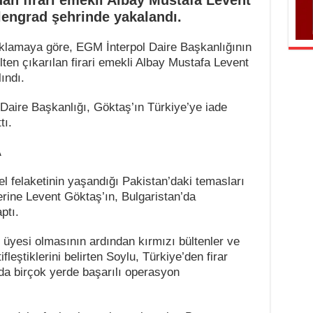
ndan firari emekli Albay Mustafa Levent
lengrad şehrinde yakalandı.
çıklamaya göre, EGM İnterpol Daire Başkanlığının
lten çıkarılan firari emekli Albay Mustafa Levent
ındı.
Daire Başkanlığı, Göktaş’ın Türkiye’ye iade
tı.
A
l felaketinin yaşandığı Pakistan’daki temasları
erine Levent Göktaş’ın, Bulgaristan’da
ptı.
lu üyesi olmasının ardından kırmızı bültenler ve
fleştiklerini belirten Soylu, Türkiye’den firar
a birçok yerde başarılı operasyon