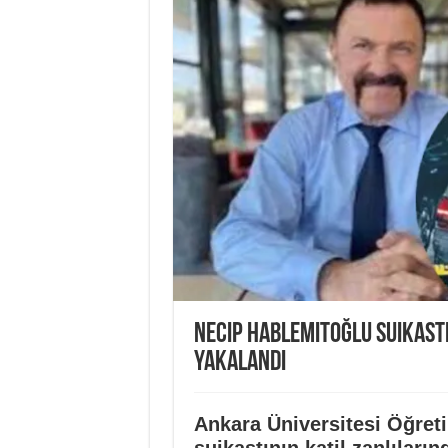
Necip Hablemitoğlu suikastı
yakalandı
Ankara Üniversitesi Öğret