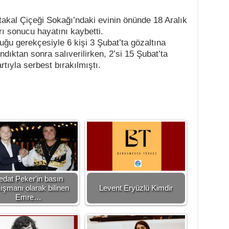
akal Çiçeği Sokağı’ndaki evinin önünde 18 Aralık
rı sonucu hayatını kaybetti.
duğu gerekçesiyle 6 kişi 3 Şubat’ta gözaltına
ındıktan sonra salıverilirken, 2’si 15 Şubat’ta
artıyla serbest bırakılmıştı.
edat Peker'in basın
ışmanı olarak bilinen
Levent Eryüzlü Kimdir
Emre…