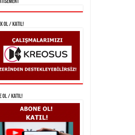
rtisement
K OL / KATIL!
 OL / KATIL!