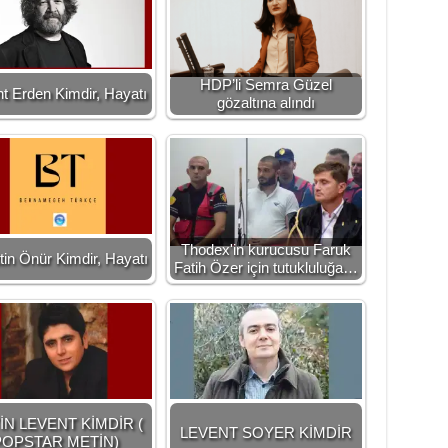
HDP’li Semra Güzel
t Erden Kimdir, Hayatı
gözaltına alındı
Thodex'in kurucusu Faruk
tin Önür Kimdir, Hayatı
Fatih Özer için tutukluluğa…
İN LEVENT KİMDİR (
LEVENT SOYER KİMDİR
POPSTAR METİN)