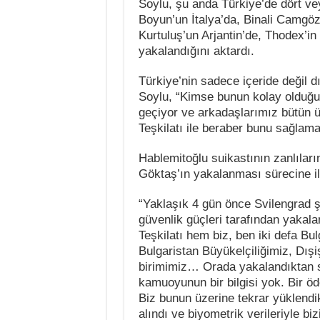
Soylu, şu anda Türkiye’de dört vey
Boyun’un İtalya’da, Binali Camg
Kurtuluş’un Arjantin’de, Thodex’in
yakalandığını aktardı.
Türkiye’nin sadece içeride değil dı
Soylu, “Kimse bunun kolay olduğ
geçiyor ve arkadaşlarımız bütün ülk
Teşkilatı ile beraber bunu sağlama
Hablemitoğlu suikastının zanlıları
Göktaş’ın yakalanması sürecine ili
“Yaklaşık 4 gün önce Svilengrad 
güvenlik güçleri tarafından yakala
Teşkilatı hem biz, ben iki defa Bu
Bulgaristan Büyükelçiliğimiz, Dışi
birimimiz… Orada yakalandıktan s
kamuoyunun bir bilgisi yok. Bir ö
Biz bunun üzerine tekrar yüklendi
alındı ve biyometrik verileriyle b