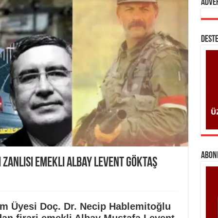
Adve
DESTE
ABONE
 zanlısı Emekli Albay Levent Göktaş
im Üyesi Doç. Dr. Necip Hablemitoğlu