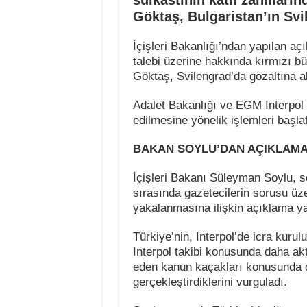
suikastının katil zanlıları
Göktaş, Bulgaristan’ın Svi
İçişleri Bakanlığı’ndan yapılan a
talebi üzerine hakkında kırmızı bü
Göktaş, Svilengrad’da gözaltına al
Adalet Bakanlığı ve EGM Interpol 
edilmesine yönelik işlemleri başlat
BAKAN SOYLU’DAN AÇIKLAM
İçişleri Bakanı Süleyman Soylu, se
sırasında gazetecilerin sorusu üz
yakalanmasına ilişkin açıklama ya
Türkiye’nin, Interpol’de icra kuru
Interpol takibi konusunda daha akti
eden kanun kaçakları konusunda d
gerçekleştirdiklerini vurguladı.