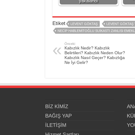
yakalandı
Etiket
LEVENT GÖKTAŞ
LEVENT GÖKTAŞ 
NECIP HABLEMITOĞLU SUIKASTI ZANLISI EMEKL
Önceki
Kabızlık Nedir? Kabızlık
Belirtileri? Kabızlık Neden Olur?
Kabızlık Nasıl Geçer? Kabızlığa
Ne İyi Gelir?
BİZ KİMİZ
AN
BAĞIŞ YAP
KÜ
İLETİŞİM
YO
Hizmet Şartları