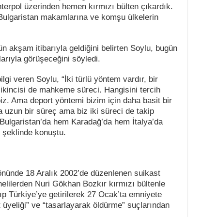
terpol üzerinden hemen kırmızı bülten çıkardık.
i Bulgaristan makamlarına ve komşu ülkelerin
n akşam itibarıyla geldiğini belirten Soylu, bugün
larıyla görüşeceğini söyledi.
ilgi veren Soylu, “İki türlü yöntem vardır, bir
, ikincisi de mahkeme süreci. Hangisini tercih
biz. Ama deport yöntemi bizim için daha basit bir
uzun bir süreç ama biz iki süreci de takip
Bulgaristan’da hem Karadağ’da hem İtalya’da
” şeklinde konuştu.
önünde 18 Aralık 2002’de düzenlenen suikast
elilerden Nuri Gökhan Bozkır kırmızı bültenle
ıp Türkiye’ye getirilerek 27 Ocak’ta emniyete
t üyeliği” ve “tasarlayarak öldürme” suçlarından