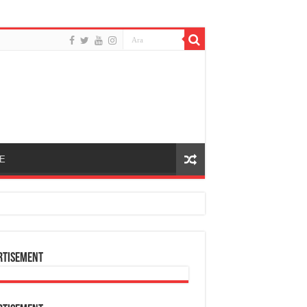
E
rtisement