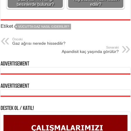
besinlerde bulunur?
edilir?
Etiket
VÜCUTTA GAZ NASIL GIDERILIR?
Önceki
Gaz ağrısı nerede hissedilir?
Sonaraki
Apandisit kaç yaşında görülür?
Advertisement
Advertisement
DESTEK OL / KATIL!