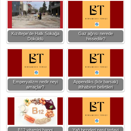
Kızıltepe'de Halk Sokağa
Gaz ağrısı nerede
Döküldü
hissedilir?
Emperyalizm nedir neyi
Appendiks (kör barsak)
amaçlar?
iltihabının belirtileri
B12 vitamini hangi
Yağ bezeleri nasıl tedavi