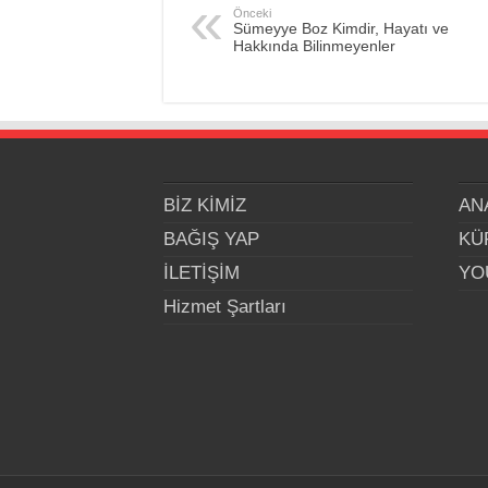
Önceki
Sümeyye Boz Kimdir, Hayatı ve
Hakkında Bilinmeyenler
BİZ KİMİZ
AN
BAĞIŞ YAP
KÜ
İLETİŞİM
YO
Hizmet Şartları