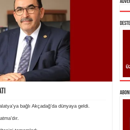
Adve
DESTE
tı
ABONE
atya’ya bağlı Akçadağ’da dünyaya geldi.
atma’dır.