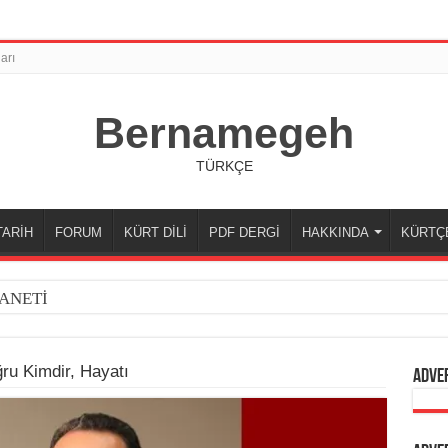
arı
Bernamegeh
TÜRKÇE
TARİH
FORUM
KÜRT DİLİ
PDF DERGİ
HAKKINDA
KÜRTÇ
ANETİ
ru Kimdir, Hayatı
Adve