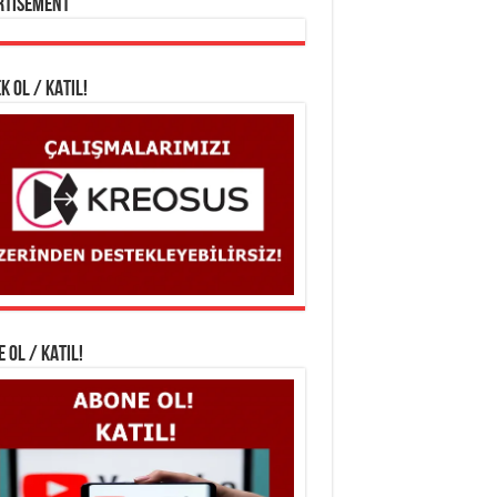
rtisement
K OL / KATIL!
 OL / KATIL!