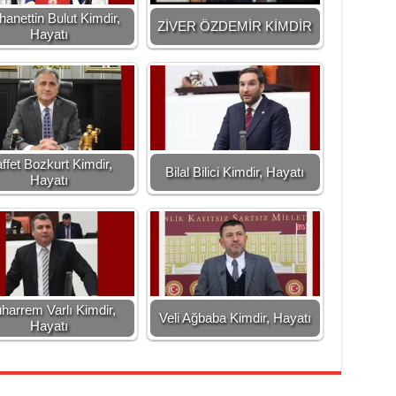
hanettin Bulut Kimdir,
ZİVER ÖZDEMİR KİMDİR
Hayatı
ffet Bozkurt Kimdir,
Bilal Bilici Kimdir, Hayatı
Hayatı
harrem Varlı Kimdir,
Veli Ağbaba Kimdir, Hayatı
Hayatı