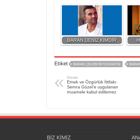
BARAN DENİZ KİMDİR
H
Etiket
BARAN ÇELEBİ BİYOGRAFİSİ
BARAN
Önceki
Emek ve Özgürlük İttifakı:
Semra Güzel’e uygulanan
muamele kabul edilemez
BİZ KİMİZ
AN