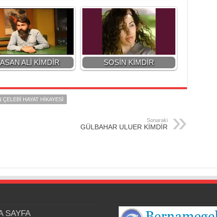
ASAN ALİ KİMDİR
SOSİN KİMDİR
 ÇELEBİ HAYAT HİKAYESİ
Sonaraki
GÜLBAHAR ULUER KİMDİR
A SAYFA