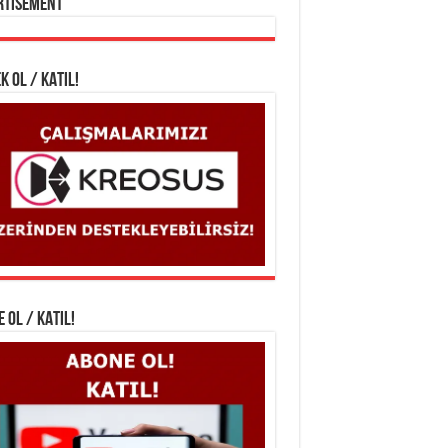
rtisement
K OL / KATIL!
 OL / KATIL!