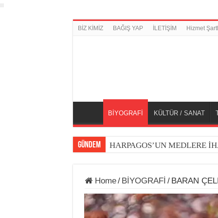
BİZ KİMİZ
BAĞIŞ YAP
İLETİŞİM
Hizmet Şartl
BİYOGRAFİ
KÜLTÜR / SANAT
GÜNDEM
HARPAGOS’UN MEDLERE İH
Home
/
BİYOGRAFİ
/
BARAN ÇEL