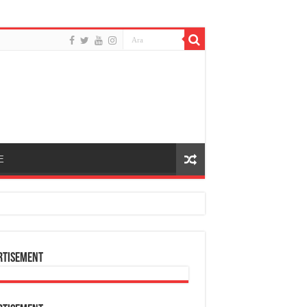
E
rtisement