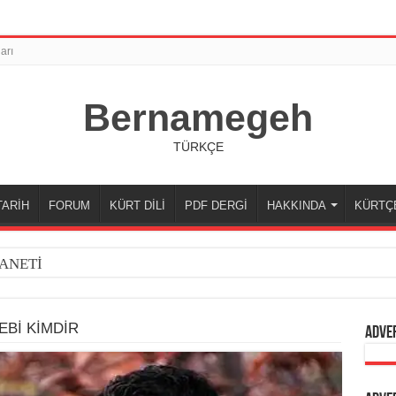
arı
Bernamegeh
TÜRKÇE
TARİH
FORUM
KÜRT DİLİ
PDF DERGİ
HAKKINDA
KÜRTÇ
ANETİ
EBİ KİMDİR
Adve