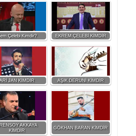
em Çelebi Kimdir?
EKREM ÇELEBİ KİMDİR
ARİ JAN KİMDİR
AŞIK DERUNİ KİMDİR
RENSOY AKKAYA
GÖKHAN BARAN KİMDİR
KİMDİR