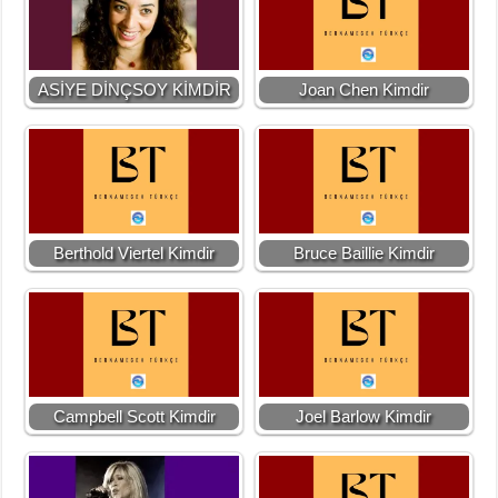
ASİYE DİNÇSOY KİMDİR
Joan Chen Kimdir
Berthold Viertel Kimdir
Bruce Baillie Kimdir
Campbell Scott Kimdir
Joel Barlow Kimdir