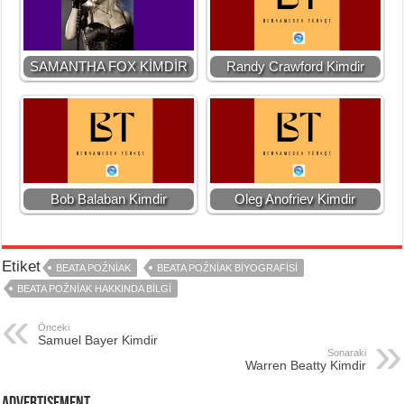
SAMANTHA FOX KİMDİR
Randy Crawford Kimdir
Bob Balaban Kimdir
Oleg Anofriev Kimdir
Etiket
BEATA POŹNIAK
BEATA POŹNIAK BIYOGRAFISI
BEATA POŹNIAK HAKKINDA BILGI
Önceki
Samuel Bayer Kimdir
Sonaraki
Warren Beatty Kimdir
Advertisement