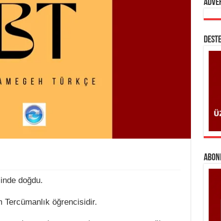
Adve
DESTE
ABONE
inde doğdu.
m Tercümanlık öğrencisidir.