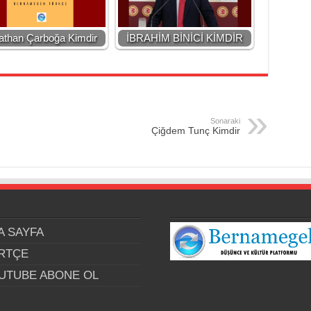
athan Çarboğa Kimdir
İBRAHİM BİNİCİ KİMDİR
Sonaraki
Çiğdem Tunç Kimdir
A SAYFA
RTÇE
UTUBE ABONE OL