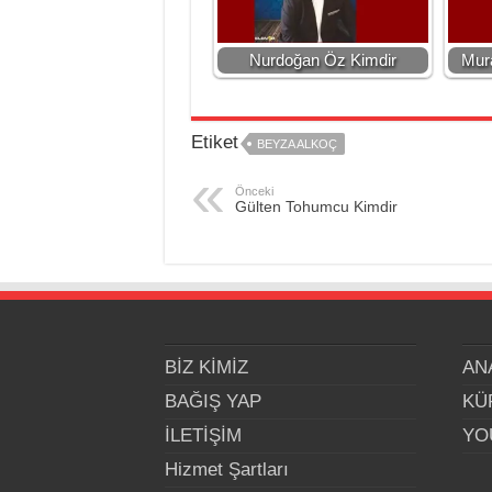
Nurdoğan Öz Kimdir
Mur
Etiket
BEYZA ALKOÇ
Önceki
Gülten Tohumcu Kimdir
BİZ KİMİZ
AN
BAĞIŞ YAP
KÜ
İLETİŞİM
YO
Hizmet Şartları