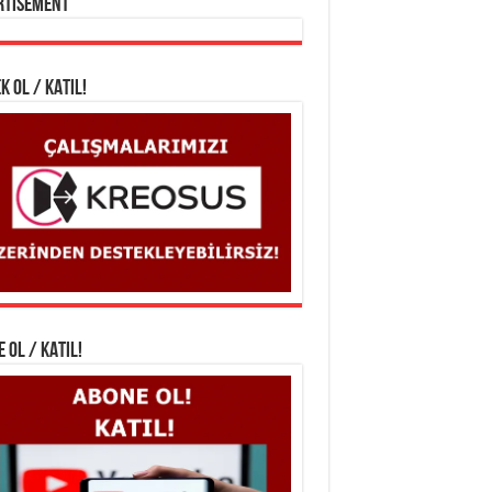
rtisement
K OL / KATIL!
 OL / KATIL!