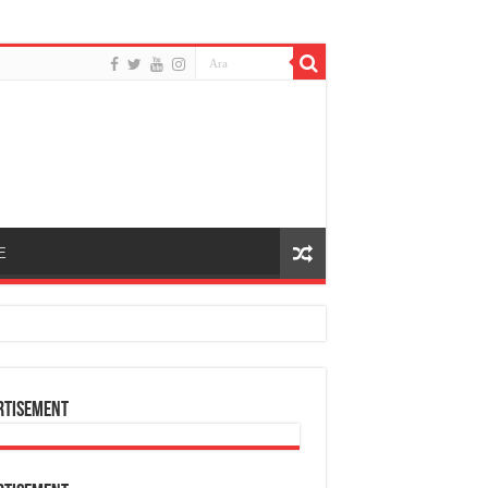
E
rtisement