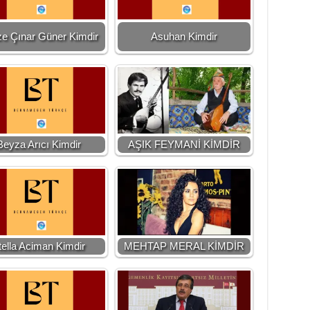
ze Çınar Güner Kimdir
Asuhan Kimdir
Beyza Arıcı Kimdir
AŞIK FEYMANİ KİMDİR
tella Aciman Kimdir
MEHTAP MERAL KİMDİR