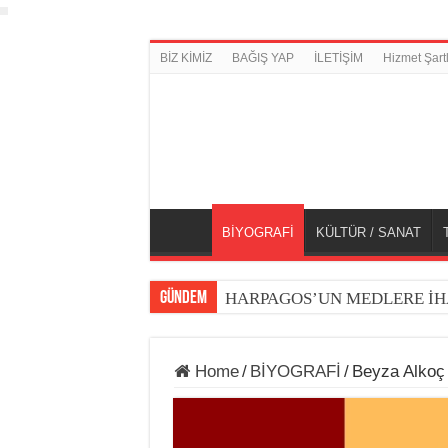
BİZ KİMİZ
BAĞIŞ YAP
İLETİŞİM
Hizmet Şartl
BİYOGRAFİ
KÜLTÜR / SANAT
GÜNDEM
HARPAGOS’UN MEDLERE İH
Home
/
BİYOGRAFİ
/
Beyza Alkoç