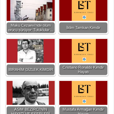
Maku Cezaevi’nde ölüm
İklim Tamkan Kimdir
orucu sürüyor: Tutuklular…
Cristiano Ronaldo Kimdir
İBRAHİM DİZLEK KİMDİR
Hayatı
ASIM BEZİRCİ'NİN
Mustafa Armağan Kimdir
HAYATI VE ESERLERİ
Hayatı