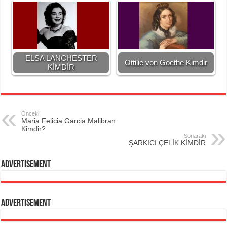
ELSA LANCHESTER
Ottilie von Goethe Kimdir
KİMDİR
Önceki
Maria Felicia Garcia Malibran
Kimdir?
Sonaraki
ŞARKICI ÇELİK KİMDİR
Advertisement
Advertisement