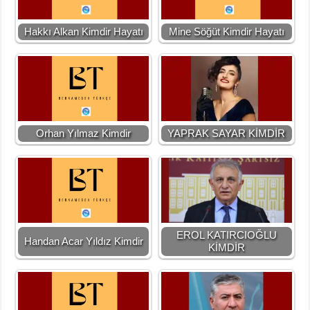
Hakkı Alkan Kimdir Hayatı
Mine Söğüt Kimdir Hayatı
Orhan Yılmaz Kimdir
YAPRAK SAYAR KİMDİR
EROL KATIRCIOĞLU
Handan Acar Yıldız Kimdir
KİMDİR