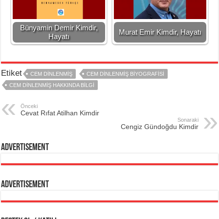
Bünyamin Demir Kimdir,
Murat Emir Kimdir, Hayatı
Hayatı
Etiket
CEM DINLENMIŞ
CEM DINLENMIŞ BIYOGRAFISI
CEM DINLENMIŞ HAKKINDA BILGI
Önceki
Cevat Rıfat Atilhan Kimdir
Sonaraki
Cengiz Gündoğdu Kimdir
Advertisement
Advertisement