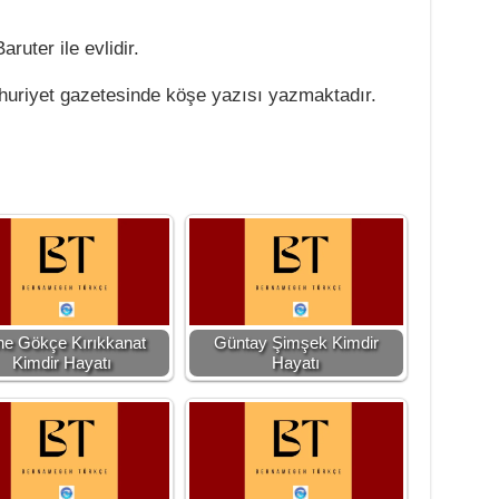
ruter ile evlidir.
huriyet gazetesinde köşe yazısı yazmaktadır.
ne Gökçe Kırıkkanat
Güntay Şimşek Kimdir
Kimdir Hayatı
Hayatı