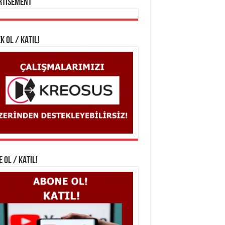
rtisement
K OL / KATIL!
 OL / KATIL!