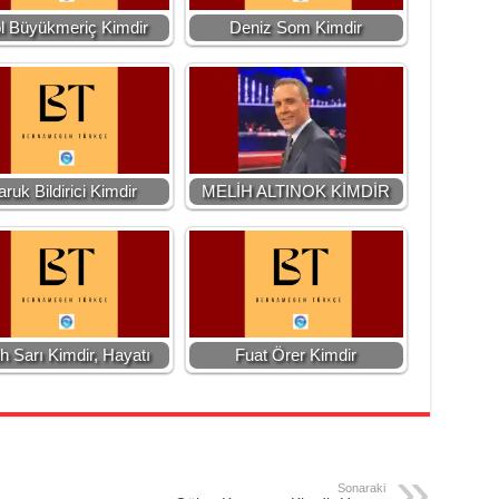
l Büyükmeriç Kimdir
Deniz Som Kimdir
aruk Bildirici Kimdir
MELİH ALTINOK KİMDİR
ih Sarı Kimdir, Hayatı
Fuat Örer Kimdir
Sonaraki