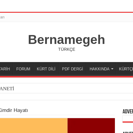
arı
Bernamegeh
TÜRKÇE
TARİH
FORUM
KÜRT DİLİ
PDF DERGİ
HAKKINDA
KÜRTÇ
ANETİ
imdir Hayatı
Adve