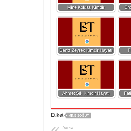
Mine Koldaş Kimdir
Ero
Deniz Zeyrek Kimdir Hayatı
F
Ahmet Şık Kimdir Hayatı
Fat
Etiket
MINE SÖĞÜT
Önceki