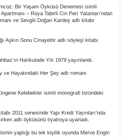
 Cimcoz: Bir Yaşam Öyküsü Denemesi isimli
 Apartmanı – Rüya Tabirli Cin Peri Yalanları’ndan
omanı ve Sevgili Doğan Kardeş adlı kitabı
ı Aşkın Sonu Cinayettir adlı söyleşi kitabı
baz’ın Harikulade Yılı 1979 yayınlandı.
 ve Hayatındaki Her Şey adlı romanı
Çingene Kelebekler isimli monografi türündeki
kitabı 2011 senesinde Yapı Kredi Yayınları’nda
şirken adlı öyküsünü tiyatroya uyarladı.
isinin yaptığı bu tek kişilik oyunda Merve Engin