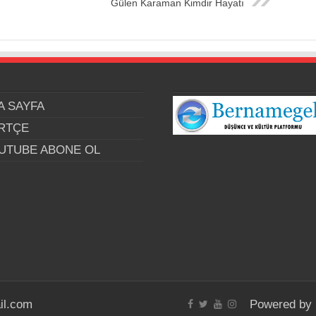
Gülen Karaman Kimdir Hayatı
A SAYFA
RTÇE
UTUBE ABONE OL
il.com
Powered by