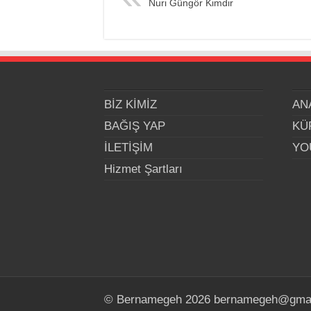
Nuri Güngör Kimdir
BİZ KİMİZ
AN
BAĞIŞ YAP
KÜ
İLETİŞİM
YO
Hizmet Şartları
© Bernamegeh 2026 bernamegeh@gma