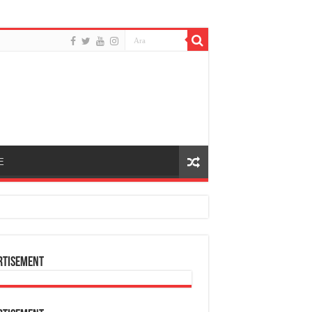
E
rtisement