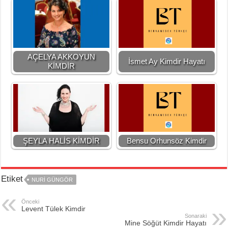
AÇELYA AKKOYUN
İsmet Ay Kimdir Hayatı
KİMDİR
ŞEYLA HALİS KİMDİR
Bensu Orhunsöz Kimdir
Etiket
NURI GÜNGÖR
Önceki
Levent Tülek Kimdir
Sonaraki
Mine Söğüt Kimdir Hayatı