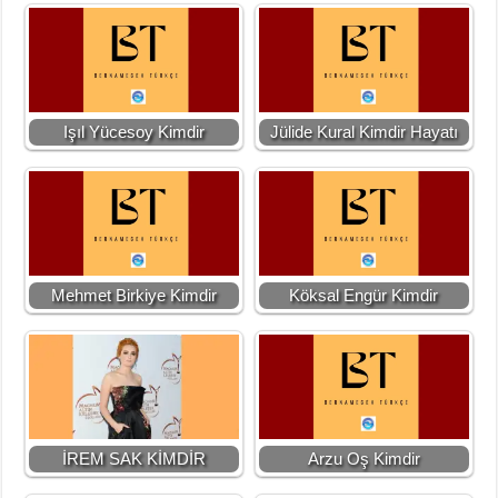
Işıl Yücesoy Kimdir
Jülide Kural Kimdir Hayatı
Mehmet Birkiye Kimdir
Köksal Engür Kimdir
İREM SAK KİMDİR
Arzu Oş Kimdir