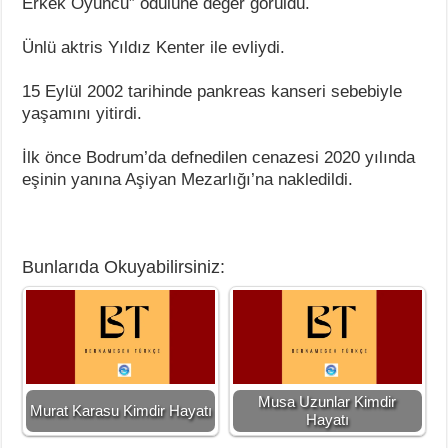
Erkek Oyuncu” ödülüne değer görüldü.
Ünlü aktris Yıldız Kenter ile evliydi.
15 Eylül 2002 tarihinde pankreas kanseri sebebiyle
yaşamını yitirdi.
İlk önce Bodrum’da defnedilen cenazesi 2020 yılında
eşinin yanına Aşiyan Mezarlığı’na nakledildi.
Bunlarıda Okuyabilirsiniz:
Musa Uzunlar Kimdir
Murat Karasu Kimdir Hayatı
Hayatı