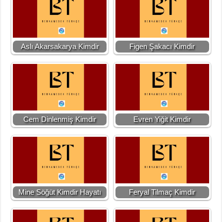
Aslı Akarsakarya Kimdir
Figen Şakacı Kimdir
Cem Dinlenmiş Kimdir
Evren Yiğit Kimdir
Mine Söğüt Kimdir Hayatı
Feryal Tilmaç Kimdir