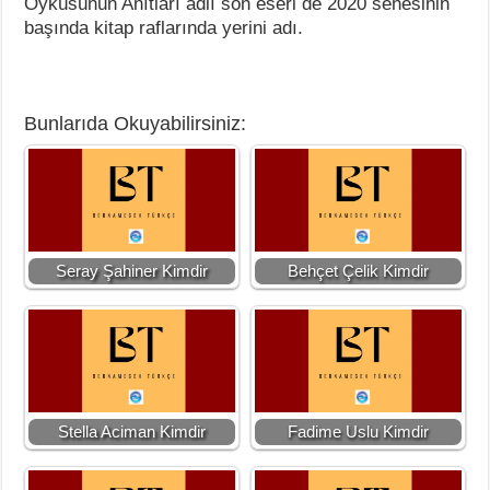
Öyküsünün Anıtları adlı son eseri de 2020 senesinin
başında kitap raflarında yerini adı.
Bunlarıda Okuyabilirsiniz:
Seray Şahiner Kimdir
Behçet Çelik Kimdir
Stella Aciman Kimdir
Fadime Uslu Kimdir