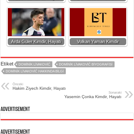
Arda Güler Kimdir, Hayatı
Volkan Yaman Kimdir
Etiket
DOMINIK LIVAKOVIĆ
DOMINIK LIVAKOVIĆ BIYOGRAFISI
DOMINIK LIVAKOVIĆ HAKKINDA BILGI
Önceki
Hakim Ziyech Kimdir, Hayatı
Sonaraki
Yasemin Çonka Kimdir, Hayatı
Advertisement
Advertisement