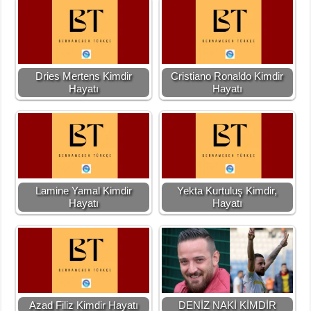
Dries Mertens Kimdir
Cristiano Ronaldo Kimdir
Hayatı
Hayatı
Lamine Yamal Kimdir
Yekta Kurtuluş Kimdir,
Hayatı
Hayatı
Azad Filiz Kimdir Hayatı
DENİZ NAKİ KİMDİR