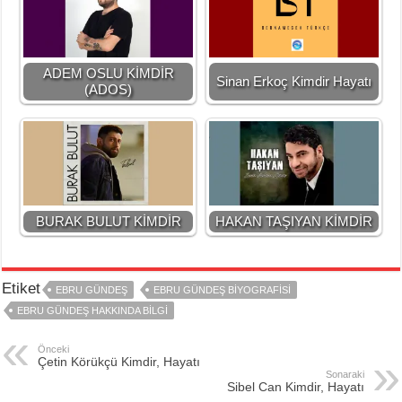
ADEM OSLU KİMDİR
Sinan Erkoç Kimdir Hayatı
(ADOS)
BURAK BULUT KİMDİR
HAKAN TAŞIYAN KİMDİR
Etiket
EBRU GÜNDEŞ
EBRU GÜNDEŞ BIYOGRAFISI
EBRU GÜNDEŞ HAKKINDA BILGI
Önceki
Çetin Körükçü Kimdir, Hayatı
Sonaraki
Sibel Can Kimdir, Hayatı