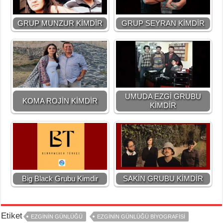
GRUP MUNZUR KİMDİR
GRUP SEYRAN KİMDİR
UMUDA EZGİ GRUBU
KOMA ROJİN KİMDİR
KİMDİR
Big Black Grubu Kimdir
SAKİN GRUBU KİMDİR
Etiket
EZGİNİN GÜNLÜĞÜ
EZGİNİN GÜNLÜĞÜ BİYOGRAFİSİ