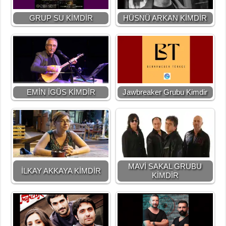
GRUP SU KİMDİR
HÜSNÜ ARKAN KİMDİR
EMİN İGÜS KİMDİR
Jawbreaker Grubu Kimdir
MAVİ SAKAL GRUBU
İLKAY AKKAYA KİMDİR
KİMDİR