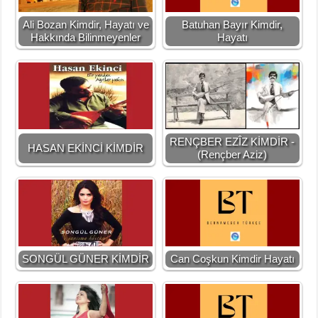
Ali Bozan Kimdir, Hayatı ve
Batuhan Bayır Kimdir,
Hakkında Bilinmeyenler
Hayatı
RENÇBER EZÎZ KİMDİR -
HASAN EKİNCİ KİMDİR
(Rençber Aziz)
SONGÜL GÜNER KİMDİR
Can Coşkun Kimdir Hayatı