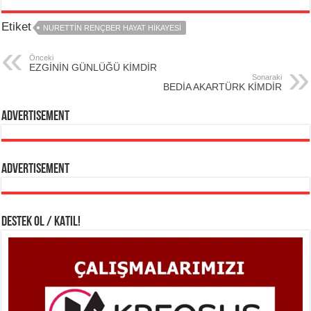
Etiket
NURETTİN RENÇBER HAYAT HİKAYESİ
Önceki
EZGİNİN GÜNLÜĞÜ KİMDİR
Sonaraki
BEDİA AKARTÜRK KİMDİR
Advertisement
Advertisement
DESTEK OL / KATIL!