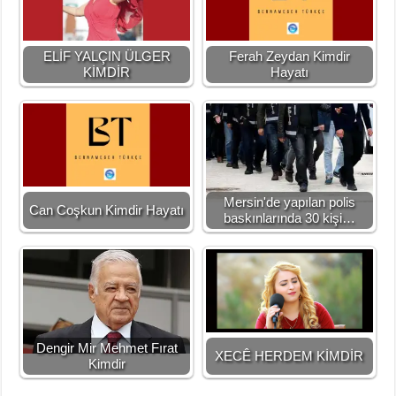
ELİF YALÇIN ÜLGER
Ferah Zeydan Kimdir
KİMDİR
Hayatı
Mersin'de yapılan polis
Can Coşkun Kimdir Hayatı
baskınlarında 30 kişi…
Dengir Mir Mehmet Fırat
XECÊ HERDEM KİMDİR
Kimdir