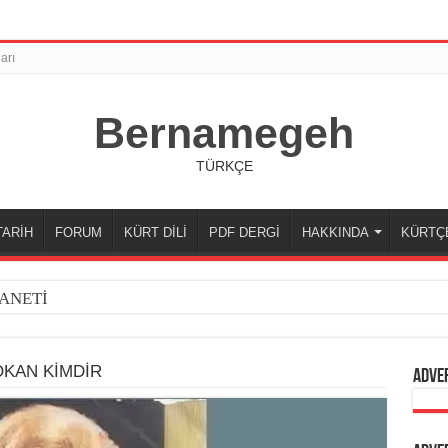
arı
Bernamegeh
TÜRKÇE
TARİH
FORUM
KÜRT DİLİ
PDF DERGİ
HAKKINDA
KÜRTÇ
ANETİ
OKAN KİMDİR
Adve