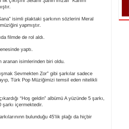
 ilk çıkışını Selami Şahin imzalı “Kanım
ştır.
a” isimli plaktaki şarkının sözlerini Meral
müziğini yapmıştır.
a filmde de rol aldı.
enesinde yaptı.
aranan isimlerinden biri oldu.
şmak Sevmekten Zor” gibi şarkılar sadece
yıp, Türk Pop Müziğimizi temsil eden nitelikli
çıkardığı “Hoş geldin” albümü A yüzünde 5 şarkı,
 şarkı içermektedir.
rkılarınınn bulunduğu 45’lik plağı da hiçbir