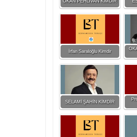
OKAN PEHLİVAN KİMDİR
E
OK
İrfan Saraloğlu Kimdir
Pr
SELAMİ ŞAHİN KİMDİR