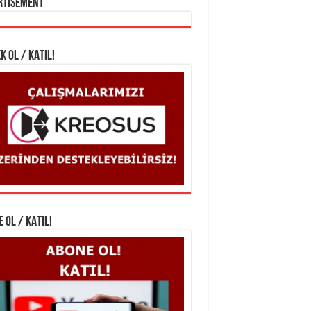
rtisement
K OL / KATIL!
 OL / KATIL!