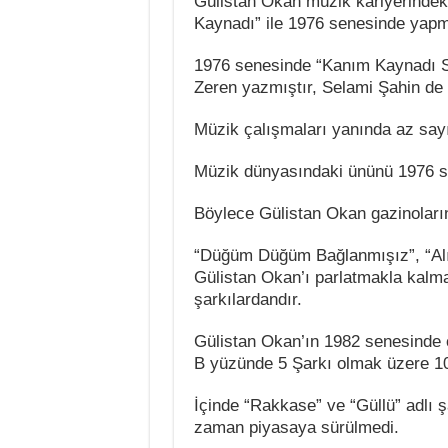
Gülistan Okan müzik kariyerindeki
Kaynadı” ile 1976 senesinde yapmı
1976 senesinde “Kanım Kaynadı San
Zeren yazmıştır, Selami Şahin de 
Müzik çalışmaları yanında az sayıd
Müzik dünyasındaki ününü 1976 s
Böylece Gülistan Okan gazinoların 
“Düğüm Düğüm Bağlanmışız”, “Alı
Gülistan Okan’ı parlatmakla kalma
şarkılardandır.
Gülistan Okan’ın 1982 senesinde 
B yüzünde 5 Şarkı olmak üzere 10
İçinde “Rakkase” ve “Güllü” adlı şa
zaman piyasaya sürülmedi.