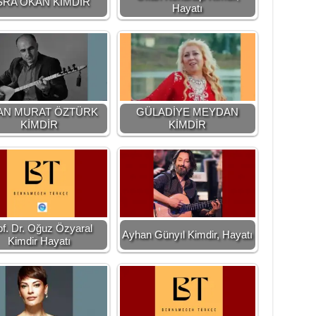
SRA OKAN KİMDİR
Hayatı
AN MURAT ÖZTÜRK
GÜLADİYE MEYDAN
KİMDİR
KİMDİR
of. Dr. Oğuz Özyaral
Ayhan Günyıl Kimdir, Hayatı
Kimdir Hayatı