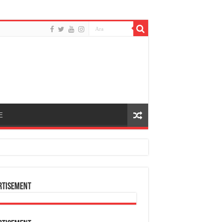
E
rtisement