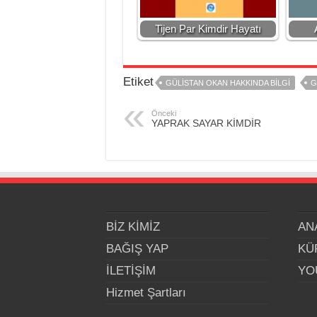
Tijen Par Kimdir Hayatı
Etiket
GÜLİSTAN OKAN HAKKINDA BİLGİ
G
Önceki
YAPRAK SAYAR KİMDİR
BİZ KİMİZ
AN
BAĞIŞ YAP
KÜ
İLETİŞİM
YO
Hizmet Şartları