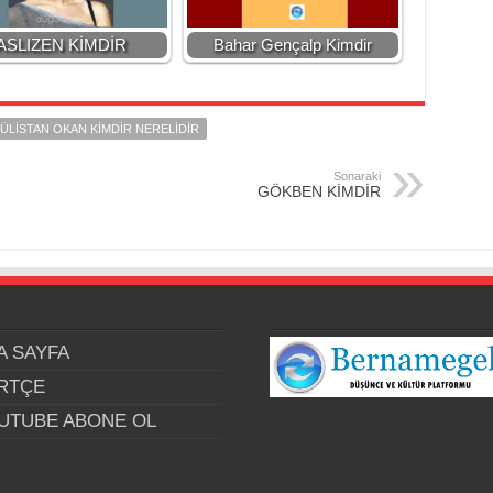
ASLIZEN KİMDİR
Bahar Gençalp Kimdir
ÜLİSTAN OKAN KİMDİR NERELİDİR
Sonaraki
GÖKBEN KİMDİR
A SAYFA
RTÇE
UTUBE ABONE OL