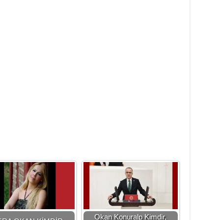
Okan Konuralp Kimdir,