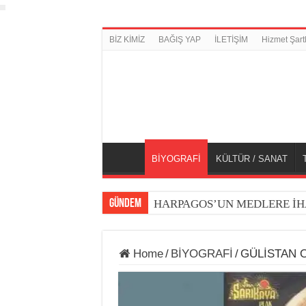
BİZ KİMİZ
BAĞIŞ YAP
İLETİŞİM
Hizmet Şartl
BİYOGRAFİ
KÜLTÜR / SANAT
GÜNDEM
HARPAGOS’UN MEDLERE İH
Home
/
BİYOGRAFİ
/
GÜLİSTAN 