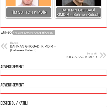
BAHMAN GHOBADİ
TİM SUTTON KİMDİR
KİMDİR - (Behmen Kubadi)
Etiket
HİŞAM ZAMAN HAYAT HİKAYESİ
Önceki
BAHMAN GHOBADİ KİMDİR –
(Behmen Kubadi)
Sonaraki
TOLGA SAĞ KİMDİR
Advertisement
Advertisement
DESTEK OL / KATIL!