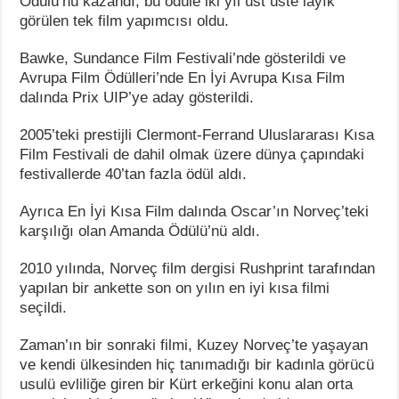
Ödülü’nü kazandı, bu ödüle iki yıl üst üste layık
görülen tek film yapımcısı oldu.
Bawke, Sundance Film Festivali’nde gösterildi ve
Avrupa Film Ödülleri’nde En İyi Avrupa Kısa Film
dalında Prix UIP’ye aday gösterildi.
2005’teki prestijli Clermont-Ferrand Uluslararası Kısa
Film Festivali de dahil olmak üzere dünya çapındaki
festivallerde 40’tan fazla ödül aldı.
Ayrıca En İyi Kısa Film dalında Oscar’ın Norveç’teki
karşılığı olan Amanda Ödülü’nü aldı.
2010 yılında, Norveç film dergisi Rushprint tarafından
yapılan bir ankette son on yılın en iyi kısa filmi
seçildi.
Zaman’ın bir sonraki filmi, Kuzey Norveç’te yaşayan
ve kendi ülkesinden hiç tanımadığı bir kadınla görücü
usulü evliliğe giren bir Kürt erkeğini konu alan orta