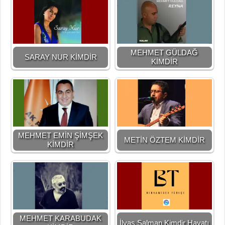
MEHMET GÜLDAĞ
SARAY NUR KİMDİR
KİMDİR
MEHMET EMİN ŞİMŞEK
METİN ÖZTEM KİMDİR
KİMDİR
MEHMET KARABUDAK
İlyas Salman Kimdir Hayatı