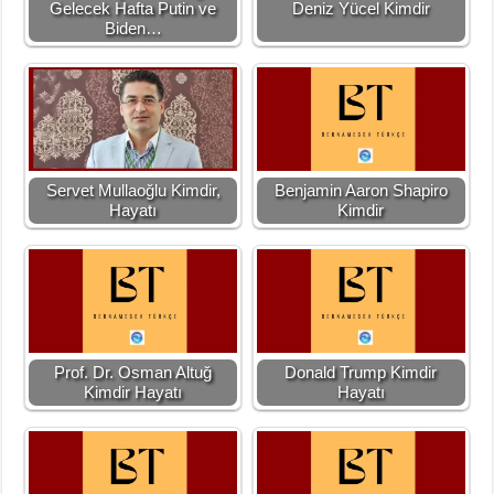
Gelecek Hafta Putin ve
Deniz Yücel Kimdir
Biden…
Servet Mullaoğlu Kimdir,
Benjamin Aaron Shapiro
Hayatı
Kimdir
Prof. Dr. Osman Altuğ
Donald Trump Kimdir
Kimdir Hayatı
Hayatı