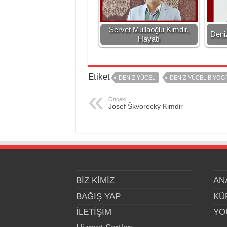
Servet Mullaoğlu Kimdir,
Deni
Hayatı
Etiket
DENIZ YÜCEL
DENIZ YÜCEL BIYOGR
Önceki
Josef Škvorecký Kimdir
BİZ KİMİZ
AN
BAĞIŞ YAP
KÜ
İLETİŞİM
YO