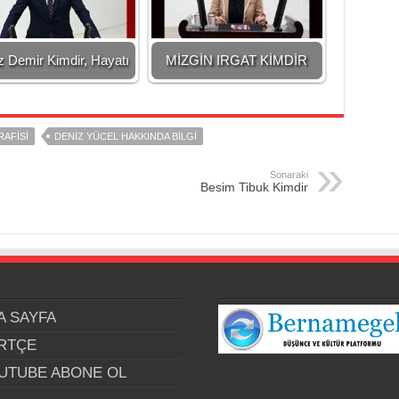
z Demir Kimdir, Hayatı
MİZGİN IRGAT KİMDİR
AFISI
DENIZ YÜCEL HAKKINDA BILGI
Sonaraki
Besim Tibuk Kimdir
A SAYFA
RTÇE
UTUBE ABONE OL