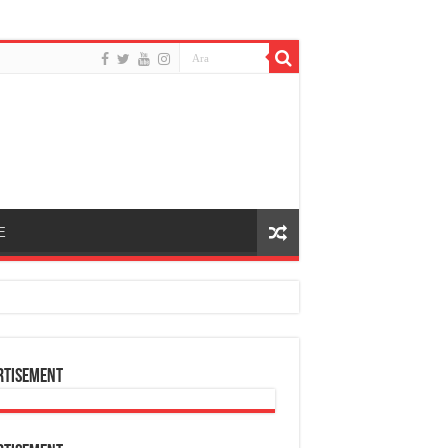
E
rtisement