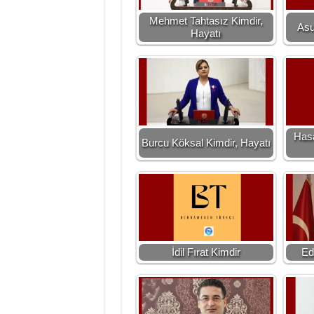
Mehmet Tahtasız Kimdir,
Asu
Hayatı
Has
Burcu Köksal Kimdir, Hayatı
İdil Fırat Kimdir
Ed