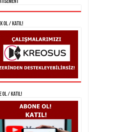
rtisement
K OL / KATIL!
 OL / KATIL!