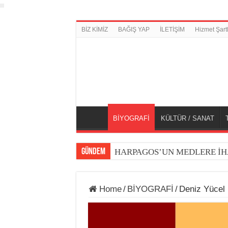
BİZ KİMİZ
BAĞIŞ YAP
İLETİŞİM
Hizmet Şartl
BİYOGRAFİ
KÜLTÜR / SANAT
GÜNDEM
HARPAGOS’UN MEDLERE İH
Home
/
BİYOGRAFİ
/
Deniz Yücel 