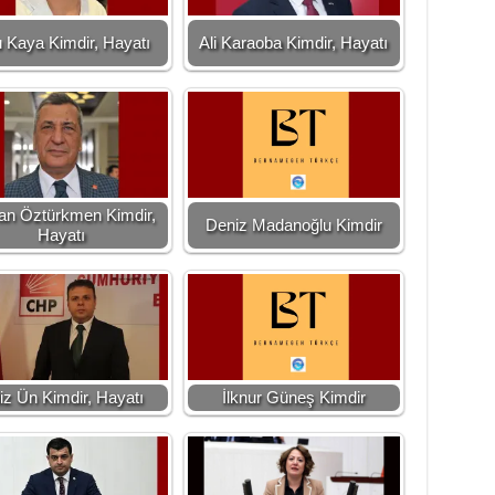
 Kaya Kimdir, Hayatı
Ali Karaoba Kimdir, Hayatı
an Öztürkmen Kimdir,
Deniz Madanoğlu Kimdir
Hayatı
iz Ün Kimdir, Hayatı
İlknur Güneş Kimdir