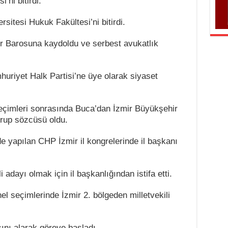
’ni bitirdi.
itesi Hukuk Fakültesi’ni bitirdi.
r Barosuna kaydoldu ve serbest avukatlık
uriyet Halk Partisi’ne üye olarak siyaset
eçimleri sonrasında Buca’dan İzmir Büyükşehir
grup sözcüsü oldu.
 yapılan CHP İzmir il kongrelerinde il başkanı
i adayı olmak için il başkanlığından istifa etti.
el seçimlerinde İzmir 2. bölgeden milletvekili
nı alarak göreve başladı.