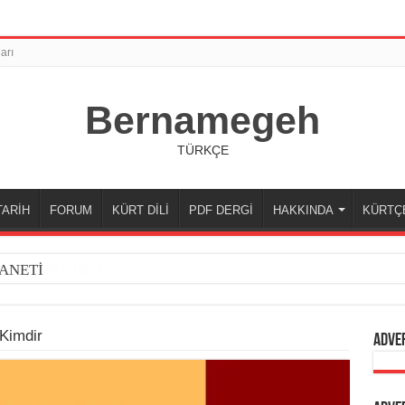
arı
Bernamegeh
TÜRKÇE
TARİH
FORUM
KÜRT DİLİ
PDF DERGİ
HAKKINDA
KÜRTÇ
ANETİ
Kimdir
Adve