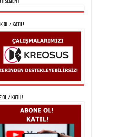
rtisement
K OL / KATIL!
 OL / KATIL!