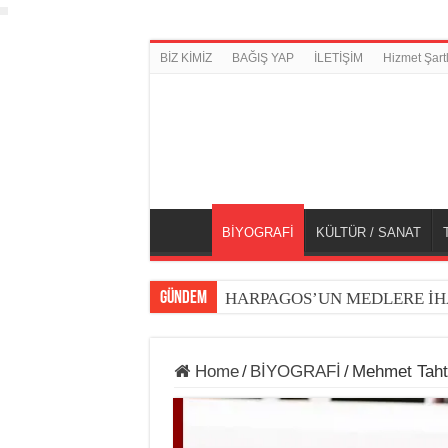
BİZ KİMİZ
BAĞIŞ YAP
İLETİŞİM
Hizmet Şartl
BİYOGRAFİ
KÜLTÜR / SANAT
GÜNDEM
HARPAGOS’UN MEDLERE İH
Home
/
BİYOGRAFİ
/
Mehmet Tahta