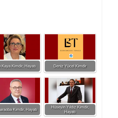
 Kaya Kimdir, Hayatı
Deniz Yücel Kimdir
Hüseyin Yıldız Kimdir,
Karaoba Kimdir, Hayatı
Hayatı