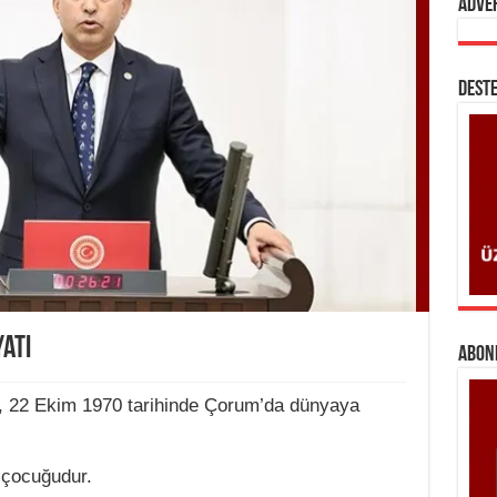
Adve
DESTE
atı
ABONE
, 22 Ekim 1970 tarihinde Çorum’da dünyaya
n çocuğudur.