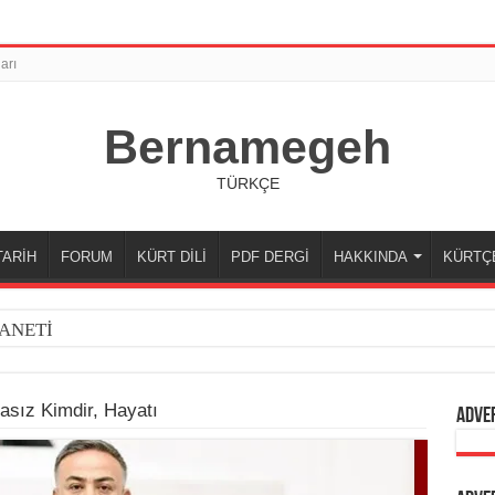
arı
Bernamegeh
TÜRKÇE
TARİH
FORUM
KÜRT DİLİ
PDF DERGİ
HAKKINDA
KÜRTÇ
ANETİ
sız Kimdir, Hayatı
Adve