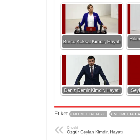
Hikme
Burcu Köksal Kimdir, Hayatı
Deniz Demir Kimdir, Hayatı
Seyi
Etiket
MEHMET TAHTASIZ
MEHMET TAHTAS
Önceki
Özgür Ceylan Kimdir, Hayatı