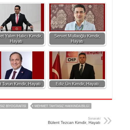
t Yalım Halıcı Kimdir,
Servet Mullaoğlu Kimdir,
Hayatı
Hayatı
t Torun Kimdir, Hayatı
Ediz Ün Kimdir, Hayatı
IZ BIYOGRAFISI
MEHMET TAHTASIZ HAKKINDA BILGI
Sonaraki
Bülent Tezcan Kimdir, Hayatı