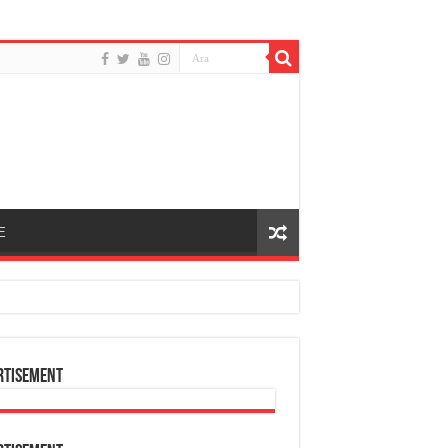
E
rtisement