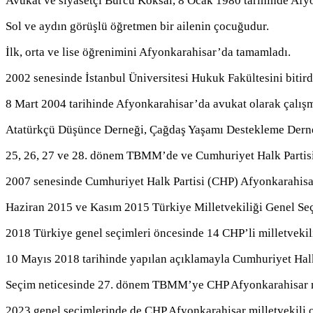
Avukat ve siyasetçi Burcu Köksal, 8 Ocak 1980 tarihinde Afy
Sol ve aydın görüşlü öğretmen bir ailenin çocuğudur.
İlk, orta ve lise öğrenimini Afyonkarahisar’da tamamladı.
2002 senesinde İstanbul Üniversitesi Hukuk Fakültesini bitird
8 Mart 2004 tarihinde Afyonkarahisar’da avukat olarak çalışm
Atatürkçü Düşünce Derneği, Çağdaş Yaşamı Destekleme Derneğ
25, 26, 27 ve 28. dönem TBMM’de ve Cumhuriyet Halk Partisi (
2007 senesinde Cumhuriyet Halk Partisi (CHP) Afyonkarahisar
Haziran 2015 ve Kasım 2015 Türkiye Milletvekiliği Genel Seçi
2018 Türkiye genel seçimleri öncesinde 14 CHP’li milletvekili 
10 Mayıs 2018 tarihinde yapılan açıklamayla Cumhuriyet Halk
Seçim neticesinde 27. dönem TBMM’ye CHP Afyonkarahisar mil
2023 genel seçimlerinde de CHP Afyonkarahisar milletvekili o