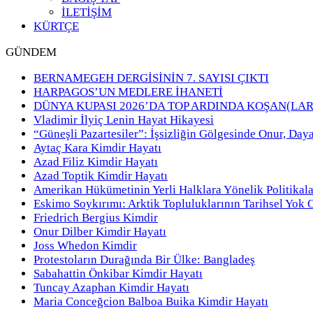
İLETİŞİM
KÜRTÇE
GÜNDEM
BERNAMEGEH DERGİSİNİN 7. SAYISI ÇIKTI
HARPAGOS’UN MEDLERE İHANETİ
DÜNYA KUPASI 2026’DA TOP ARDINDA KOŞAN(LAR
Vladimir İlyiç Lenin Hayat Hikayesi
“Güneşli Pazartesiler”: İşsizliğin Gölgesinde Onur, Day
Aytaç Kara Kimdir Hayatı
Azad Filiz Kimdir Hayatı
Azad Toptik Kimdir Hayatı
Amerikan Hükümetinin Yerli Halklara Yönelik Politikala
Eskimo Soykırımı: Arktik Topluluklarının Tarihsel Yok 
Friedrich Bergius Kimdir
Onur Dilber Kimdir Hayatı
Joss Whedon Kimdir
Protestoların Durağında Bir Ülke: Bangladeş
Sabahattin Önkibar Kimdir Hayatı
Tuncay Azaphan Kimdir Hayatı
Maria Conceğcion Balboa Buika Kimdir Hayatı