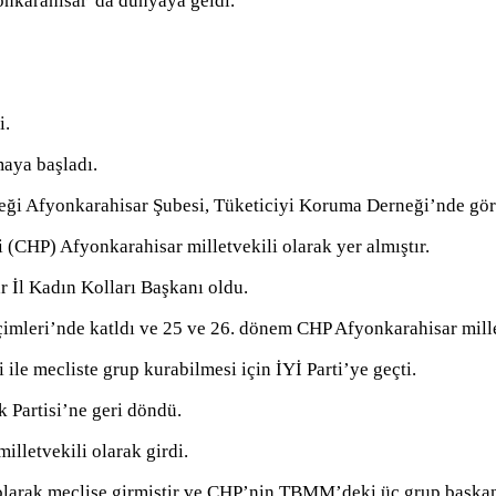
onkarahisar’da dünyaya geldi.
i.
aya başladı.
i Afyonkarahisar Şubesi, Tüketiciyi Koruma Derneği’nde göre
CHP) Afyonkarahisar milletvekili olarak yer almıştır.
 İl Kadın Kolları Başkanı oldu.
mleri’nde katldı ve 25 ve 26. dönem CHP Afyonkarahisar millet
ile mecliste grup kurabilmesi için İYİ Parti’ye geçti.
 Partisi’ne geri döndü.
letvekili olarak girdi.
larak meclise girmiştir ve CHP’nin TBMM’deki üç grup başkan v