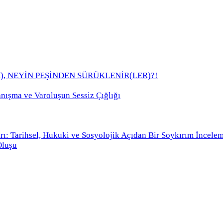
), NEYİN PEŞİNDEN SÜRÜKLENİR(LER)?!
anışma ve Varoluşun Sessiz Çığlığı
rı: Tarihsel, Hukuki ve Sosyolojik Açıdan Bir Soykırım İncele
Oluşu