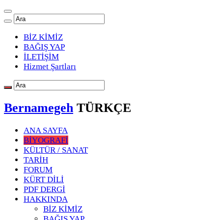
BİZ KİMİZ
BAĞIŞ YAP
İLETİŞİM
Hizmet Şartları
Bernamegeh
TÜRKÇE
ANA SAYFA
BİYOGRAFİ
KÜLTÜR / SANAT
TARİH
FORUM
KÜRT DİLİ
PDF DERGİ
HAKKINDA
BİZ KİMİZ
BAĞIŞ YAP