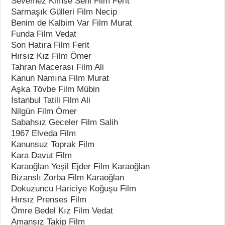
Sevemez Kimse Seni Film Ferit
Sarmaşık Gülleri Film Necip
Benim de Kalbim Var Film Murat
Funda Film Vedat
Son Hatıra Film Ferit
Hırsız Kız Film Ömer
Tahran Macerası Film Ali
Kanun Namına Film Murat
Aşka Tövbe Film Mübin
İstanbul Tatili Film Ali
Nilgün Film Ömer
Sabahsız Geceler Film Salih
1967 Elveda Film
Kanunsuz Toprak Film
Kara Davut Film
Karaoğlan Yeşil Ejder Film Karaoğlan
Bizanslı Zorba Film Karaoğlan
Dokuzuncu Hariciye Koğuşu Film
Hırsız Prenses Film
Ömre Bedel Kız Film Vedat
Amansız Takip Film