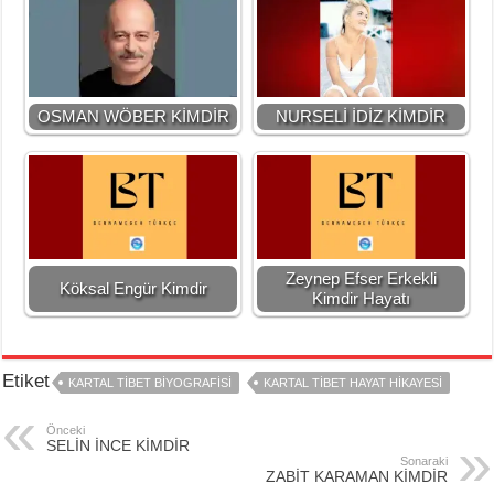
OSMAN WÖBER KİMDİR
NURSELİ İDİZ KİMDİR
Zeynep Efser Erkekli
Köksal Engür Kimdir
Kimdir Hayatı
Etiket
KARTAL TİBET BİYOGRAFİSİ
KARTAL TİBET HAYAT HİKAYESİ
Önceki
SELİN İNCE KİMDİR
Sonaraki
ZABİT KARAMAN KİMDİR