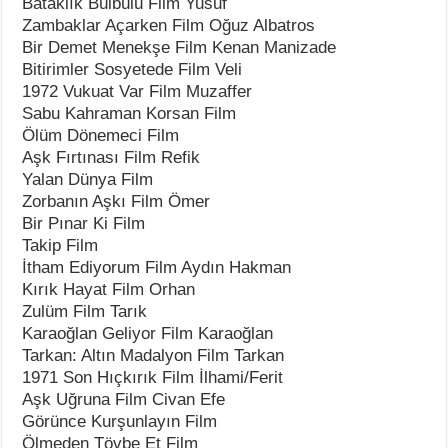
Bataklık Bülbülü Film Yusuf
Zambaklar Açarken Film Oğuz Albatros
Bir Demet Menekşe Film Kenan Manizade
Bitirimler Sosyetede Film Veli
1972 Vukuat Var Film Muzaffer
Sabu Kahraman Korsan Film
Ölüm Dönemeci Film
Aşk Fırtınası Film Refik
Yalan Dünya Film
Zorbanın Aşkı Film Ömer
Bir Pınar Ki Film
Takip Film
İtham Ediyorum Film Aydın Hakman
Kırık Hayat Film Orhan
Zulüm Film Tarık
Karaoğlan Geliyor Film Karaoğlan
Tarkan: Altın Madalyon Film Tarkan
1971 Son Hıçkırık Film İlhami/Ferit
Aşk Uğruna Film Civan Efe
Görünce Kurşunlayın Film
Ölmeden Tövbe Et Film