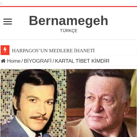
Bernamegeh
TÜRKÇE
HARPAGOS’UN MEDLERE İHANETİ
DÜNYA KUPASI 2026’DA TOP ARDINDA KOŞAN(LAR)
Home
/
BİYOGRAFİ
/
KARTAL TİBET KİMDİR