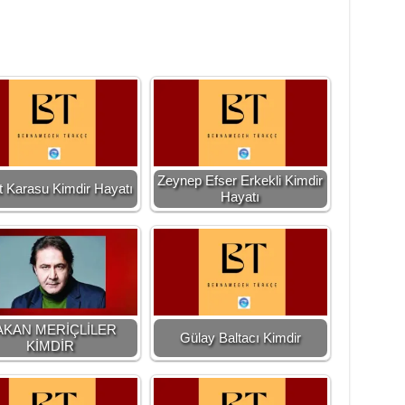
Zeynep Efser Erkekli Kimdir
 Karasu Kimdir Hayatı
Hayatı
AKAN MERİÇLİLER
Gülay Baltacı Kimdir
KİMDİR