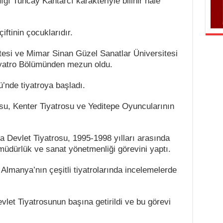
ğı Tuncay Kantarcı karakteriyle bilinir hale
iftinin çocuklarıdır.
tesi ve Mimar Sinan Güzel Sanatlar Üniversitesi
iyatro Bölümünden mezun oldu.
’nde tiyatroya başladı.
su, Kenter Tiyatrosu ve Yeditepe Oyuncularının
 Devlet Tiyatrosu, 1995-1998 yılları arasında
müdürlük ve sanat yönetmenliği görevini yaptı.
Almanya’nın çeşitli tiyatrolarında incelemelerde
vlet Tiyatrosunun başına getirildi ve bu görevi