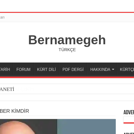
arı
Bernamegeh
TÜRKÇE
TARİH
FORUM
KÜRT DİLİ
PDF DERGİ
HAKKINDA
KÜRTÇ
ANETİ
ER KİMDİR
Adve