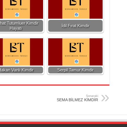
hat Tutumluer Kimdir
İdil Fırat Kimdir
Hayatı
akan Vanlı Kimdir
Serpil Tamur Kimdir
Sonaraki
SEMA BİLMEZ KİMDİR