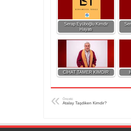
Serap Eyüboğlu Kimdir
Ser
Hayatı
CİHAT TAMER KİMDİR
H
Önceki
Atalay Taşdiken Kimdir?