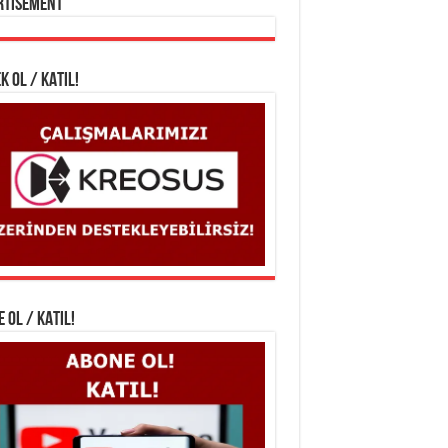
rtisement
K OL / KATIL!
 OL / KATIL!