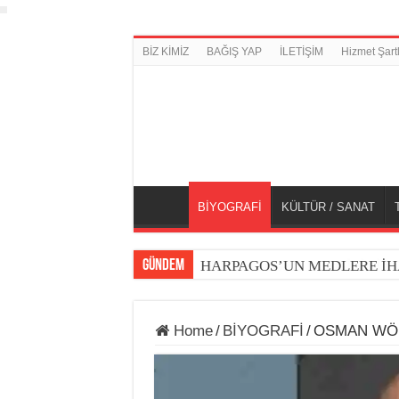
BİZ KİMİZ
BAĞIŞ YAP
İLETİŞİM
Hizmet Şartl
BİYOGRAFİ
KÜLTÜR / SANAT
GÜNDEM
HARPAGOS’UN MEDLERE İH
Home
/
BİYOGRAFİ
/
OSMAN WÖB