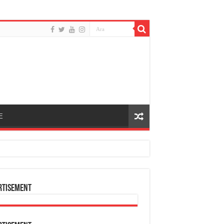
E
rtisement