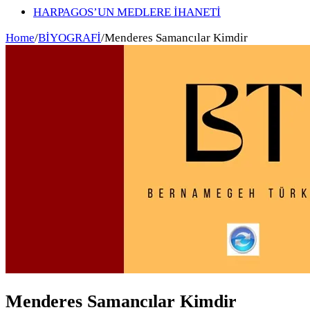
HARPAGOS’UN MEDLERE İHANETİ
Home
/
BİYOGRAFİ
/
Menderes Samancılar Kimdir
Menderes Samancılar Kimdir