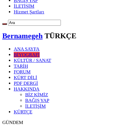
BAĞIŞ YAP
İLETİŞİM
Hizmet Şartları
Bernamegeh
TÜRKÇE
ANA SAYFA
BİYOGRAFİ
KÜLTÜR / SANAT
TARİH
FORUM
KÜRT DİLİ
PDF DERGİ
HAKKINDA
BİZ KİMİZ
BAĞIŞ YAP
İLETİŞİM
KÜRTÇE
GÜNDEM