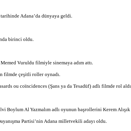
tarihinde Adana’da dünyaya geldi.
nda birinci oldu.
 Memed Vuruldu filmiyle sinemaya adım attı.
 filmde çeşitli roller oynadı.
ards ou coïncidences (Şans ya da Tesadüf) adlı filmde rol aldı
lvi Boylum Al Yazmalım adlı oyunun başrollerini Kerem Alışık 
yanışma Partisi’nin Adana milletvekili adayı oldu.