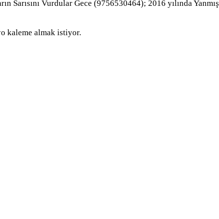
harın Sarısını Vurdular Gece (9756530464); 2016 yılında Yanmı
yo kaleme almak istiyor.