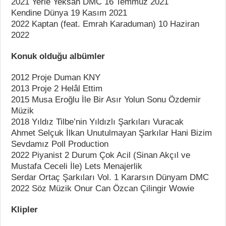
2021 Yerle Yeksan DMC 16 Temmuz 2021
Kendine Dünya 19 Kasım 2021
2022 Kaptan (feat. Emrah Karaduman) 10 Haziran
2022
Konuk olduğu albümler
2012 Proje Duman KNY
2013 Proje 2 Helâl Ettim
2015 Musa Eroğlu İle Bir Asır Yolun Sonu Özdemir
Müzik
2018 Yıldız Tilbe’nin Yıldızlı Şarkıları Vuracak
Ahmet Selçuk İlkan Unutulmayan Şarkılar Hani Bizim
Sevdamız Poll Production
2022 Piyanist 2 Durum Çok Acil (Sinan Akçıl ve
Mustafa Ceceli İle) Lets Menajerlik
Serdar Ortaç Şarkıları Vol. 1 Kararsın Dünyam DMC
2022 Söz Müzik Onur Can Özcan Çilingir Wowie
Klipler