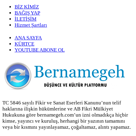
BİZ KİMİZ
BAĞIŞ YAP
İLETİŞİM
Hizmet Şartları
ANA SAYFA
KÜRTÇE
YOUTUBE ABONE OL
TC 5846 sayılı Fikir ve Sanat Eserleri Kanunu’nun telif
haklarına ilişkin hükümlerine ve AB Fikri Mülkiyet
Hukukuna göre bernamegeh.com’un izni olmadıkça hiçbir
kimse, yayıncı ve kuruluş, herhangi bir yazının tamamını
veya bir kısmını yayınlayamaz, çoğaltamaz, alıntı yapamaz.