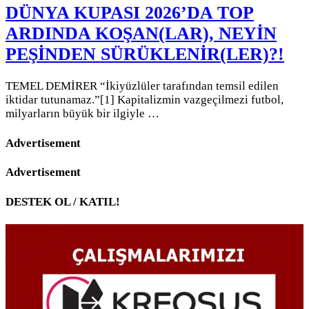
DÜNYA KUPASI 2026’DA TOP
ARDINDA KOŞAN(LAR), NEYİN
PEŞİNDEN SÜRÜKLENİR(LER)?!
TEMEL DEMİRER “İkiyüzlüler tarafından temsil edilen
iktidar tutunamaz.”[1] Kapitalizmin vazgeçilmezi futbol,
milyarların büyük bir ilgiyle …
Advertisement
Advertisement
DESTEK OL / KATIL!