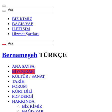
BİZ KİMİZ
BAĞIŞ YAP
İLETİŞİM
Hizmet Şartları
Bernamegeh
TÜRKÇE
ANA SAYFA
BİYOGRAFİ
KÜLTÜR / SANAT
TARİH
FORUM
KÜRT DİLİ
PDF DERGİ
HAKKINDA
BİZ KİMİZ
BAĞIŞ YAP