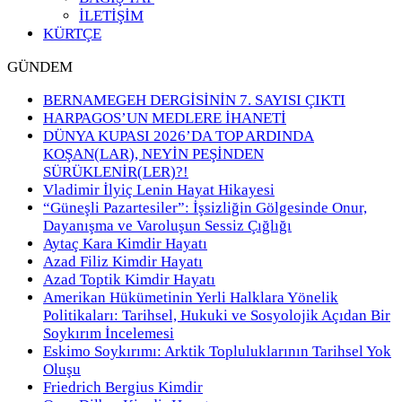
İLETİŞİM
KÜRTÇE
GÜNDEM
BERNAMEGEH DERGİSİNİN 7. SAYISI ÇIKTI
HARPAGOS’UN MEDLERE İHANETİ
DÜNYA KUPASI 2026’DA TOP ARDINDA
KOŞAN(LAR), NEYİN PEŞİNDEN
SÜRÜKLENİR(LER)?!
Vladimir İlyiç Lenin Hayat Hikayesi
“Güneşli Pazartesiler”: İşsizliğin Gölgesinde Onur,
Dayanışma ve Varoluşun Sessiz Çığlığı
Aytaç Kara Kimdir Hayatı
Azad Filiz Kimdir Hayatı
Azad Toptik Kimdir Hayatı
Amerikan Hükümetinin Yerli Halklara Yönelik
Politikaları: Tarihsel, Hukuki ve Sosyolojik Açıdan Bir
Soykırım İncelemesi
Eskimo Soykırımı: Arktik Topluluklarının Tarihsel Yok
Oluşu
Friedrich Bergius Kimdir