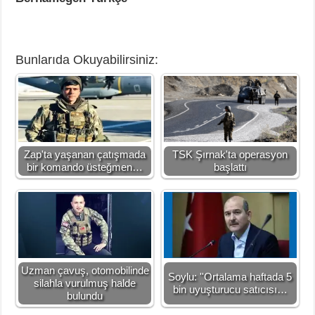
Bunlarıda Okuyabilirsiniz:
Zap'ta yaşanan çatışmada
TSK Şırnak'ta operasyon
bir komando üsteğmen…
başlattı
Uzman çavuş, otomobilinde
Soylu: ''Ortalama haftada 5
silahla vurulmuş halde
bin uyuşturucu satıcısı…
bulundu