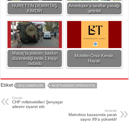
NURETTİN DEMİRTAŞ
Amedspor’a taraftar yasağı
KİMDİR
getirildi
Maraş'ta polisler, baskın
Muhittin Önür Kimdir,
düzenlediği evde 1 kişiyi
Hayatı
öldürdü
Etiket
MUŞ HABERLERI
MUŞ'TA ASKERI OPERASYON
Önceki
CHP milletvekilleri Şenyaşar
ailesini ziyaret etti.
Sonaraki
Metrobüs kazasında yaralı
sayısı 99’a yükseldi!