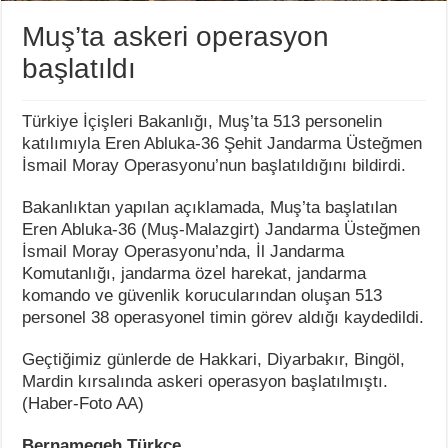
Azad Toptik Kimdir Hayatı
Muş’ta askeri operasyon
Amerikan Hükümetinin Yerli Halklara Yönelik Politikaları: T
başlatıldı
Eskimo Soykırımı: Arktik Topluluklarının Tarihsel Yok Oluşu
Friedrich Bergius Kimdir
Türkiye İçişleri Bakanlığı, Muş’ta 513 personelin
katılımıyla Eren Abluka-36 Şehit Jandarma Üsteğmen
Onur Dilber Kimdir Hayatı
İsmail Moray Operasyonu’nun başlatıldığını bildirdi.
Joss Whedon Kimdir
Bakanlıktan yapılan açıklamada, Muş’ta başlatılan
Protestoların Durağında Bir Ülke: Bangladeş
Eren Abluka-36 (Muş-Malazgirt) Jandarma Üsteğmen
İsmail Moray Operasyonu’nda, İl Jandarma
Sabahattin Önkibar Kimdir Hayatı
Komutanlığı, jandarma özel harekat, jandarma
Tuncay Azaphan Kimdir Hayatı
komando ve güvenlik korucularından oluşan 513
personel 38 operasyonel timin görev aldığı kaydedildi.
Maria Conceğcion Balboa Buika Kimdir Hayatı
Geçtiğimiz günlerde de Hakkari, Diyarbakır, Bingöl,
Mardin kırsalında askeri operasyon başlatılmıştı.
(Haber-Foto AA)
Bernamegeh Türkçe