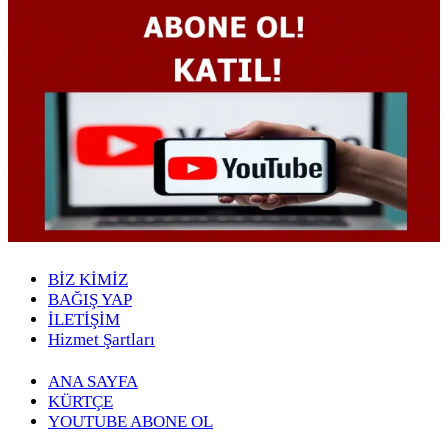
BİZ KİMİZ
BAĞIŞ YAP
İLETİŞİM
Hizmet Şartları
ANA SAYFA
KÜRTÇE
YOUTUBE ABONE OL