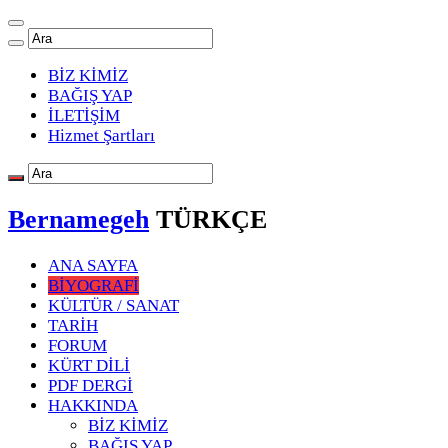
BİZ KİMİZ
BAĞIŞ YAP
İLETİŞİM
Hizmet Şartları
Bernamegeh
TÜRKÇE
ANA SAYFA
BİYOGRAFİ
KÜLTÜR / SANAT
TARİH
FORUM
KÜRT DİLİ
PDF DERGİ
HAKKINDA
BİZ KİMİZ
BAĞIŞ YAP