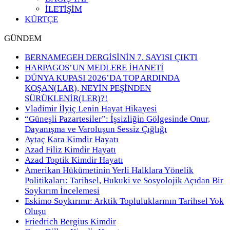
İLETİŞİM
KÜRTÇE
GÜNDEM
BERNAMEGEH DERGİSİNİN 7. SAYISI ÇIKTI
HARPAGOS’UN MEDLERE İHANETİ
DÜNYA KUPASI 2026’DA TOP ARDINDA
KOŞAN(LAR), NEYİN PEŞİNDEN
SÜRÜKLENİR(LER)?!
Vladimir İlyiç Lenin Hayat Hikayesi
“Güneşli Pazartesiler”: İşsizliğin Gölgesinde Onur,
Dayanışma ve Varoluşun Sessiz Çığlığı
Aytaç Kara Kimdir Hayatı
Azad Filiz Kimdir Hayatı
Azad Toptik Kimdir Hayatı
Amerikan Hükümetinin Yerli Halklara Yönelik
Politikaları: Tarihsel, Hukuki ve Sosyolojik Açıdan Bir
Soykırım İncelemesi
Eskimo Soykırımı: Arktik Topluluklarının Tarihsel Yok
Oluşu
Friedrich Bergius Kimdir