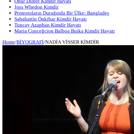
Onur Dilber Kimdir Hayatı
Joss Whedon Kimdir
Protestoların Durağında Bir Ülke: Bangladeş
Sabahattin Önkibar Kimdir Hayatı
Tuncay Azaphan Kimdir Hayatı
Maria Conceğcion Balboa Buika Kimdir Hayatı
Home
/
BİYOGRAFİ
/
NADİA VİSSER KİMDİR