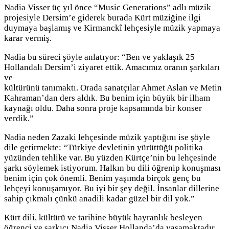
Nadia Visser üç yıl önce “Music Generations” adlı müzik
projesiyle Dersim’e giderek burada Kürt müziğine ilgi
duymaya başlamış ve Kirmanckî lehçesiyle müzik yapmaya
karar vermiş.
Nadia bu süreci şöyle anlatıyor: “Ben ve yaklaşık 25
Hollandalı Dersim’i ziyaret ettik. Amacımız oranın şarkıları
ve
kültürünü tanımaktı. Orada sanatçılar Ahmet Aslan ve Metin
Kahraman’dan ders aldık. Bu benim için büyük bir ilham
kaynağı oldu. Daha sonra proje kapsamında bir konser
verdik.”
Nadia neden Zazaki lehçesinde müzik yaptığını ise şöyle
dile getirmekte: “Türkiye devletinin yürüttüğü politika
yüzünden tehlike var. Bu yüzden Kürtçe’nin bu lehçesinde
şarkı söylemek istiyorum. Halkın bu dili öğrenip konuşması
benim için çok önemli. Benim yaşımda birçok genç bu
lehçeyi konuşamıyor. Bu iyi bir şey değil. İnsanlar dillerine
sahip çıkmalı çünkü anadili kadar güzel bir dil yok.”
Kürt dili, kültürü ve tarihine büyük hayranlık besleyen
öğrenci ve şarkıcı Nadia Visser Hollanda’da yaşamaktadır.