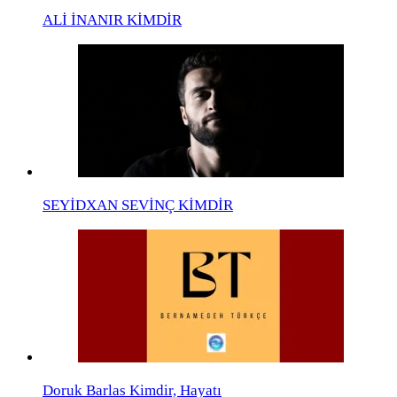
ALİ İNANIR KİMDİR
SEYİDXAN SEVİNÇ KİMDİR
Doruk Barlas Kimdir, Hayatı