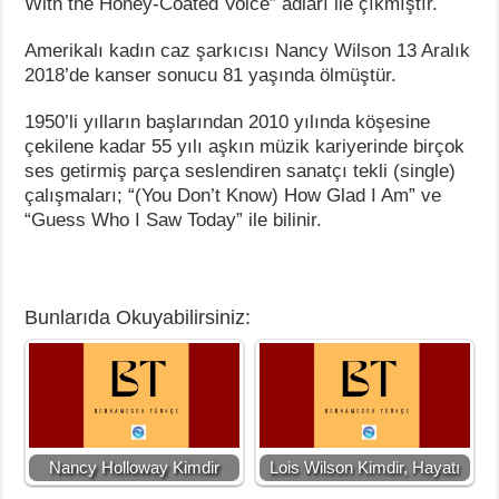
With the Honey-Coated Voice” adları ile çıkmıştır.
Amerikalı kadın caz şarkıcısı Nancy Wilson 13 Aralık
2018’de kanser sonucu 81 yaşında ölmüştür.
1950’li yılların başlarından 2010 yılında köşesine
çekilene kadar 55 yılı aşkın müzik kariyerinde birçok
ses getirmiş parça seslendiren sanatçı tekli (single)
çalışmaları; “(You Don’t Know) How Glad I Am” ve
“Guess Who I Saw Today” ile bilinir.
Bunlarıda Okuyabilirsiniz:
Nancy Holloway Kimdir
Lois Wilson Kimdir, Hayatı