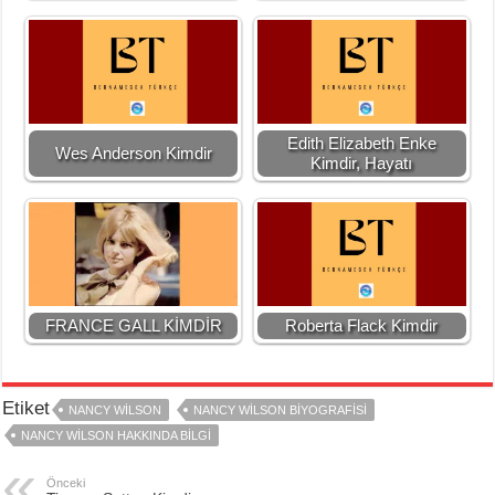
Edith Elizabeth Enke
Wes Anderson Kimdir
Kimdir, Hayatı
FRANCE GALL KİMDİR
Roberta Flack Kimdir
Etiket
NANCY WILSON
NANCY WILSON BIYOGRAFISI
NANCY WILSON HAKKINDA BILGI
Önceki