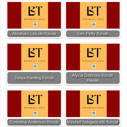
Abraham Lincoln Kimdir
Tom Petty Kimdir
Alycia Delmore Kimdir
Tonya Harding Kimdir
Hayatı
Ernestine Anderson Kimdir
Meshell Ndegeocello Kimdir