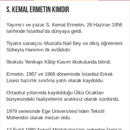
S. Kemal Ermetin Kimdir
Yayımcı ve yazar S. Kemal Ermetin, 26 Haziran 1956
tarihinde İstanbul’da dünyaya geldi.
Tiyatro sanatçısı Mustafa Nail Bey ve dikiş öğretmeni
Süheyla Hanımın ilk evlâdıdır.
İlkokulu Yenikapı Kâtip Kasım ilkokulunda bitirdi.
Ermetin, 1967 ve 1968 döneminde İstanbul Erkek
Lisesi hazırlık sınıfına yatılı olarak kaydoldu.
Ortaokul yıllarında kaydolduğu Ülkü Ocakları
bünyesindeki faaliyetlerini aralıksız olarak sürdürdü.
1979 senesinde Ege Üniversitesi’nden Tekstil
Mühendisi olarak mezun oldu.
12 Eylül 1980 Askerî Müdahalesi’nin ardından İzmir’e