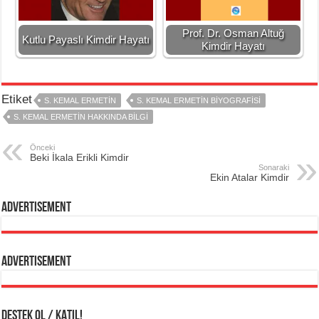
Prof. Dr. Osman Altuğ
Kutlu Payaslı Kimdir Hayatı
Kimdir Hayatı
Etiket
S. KEMAL ERMETIN
S. KEMAL ERMETIN BIYOGRAFISI
S. KEMAL ERMETIN HAKKINDA BILGI
Önceki
Beki İkala Erikli Kimdir
Sonaraki
Ekin Atalar Kimdir
Advertisement
Advertisement
DESTEK OL / KATIL!