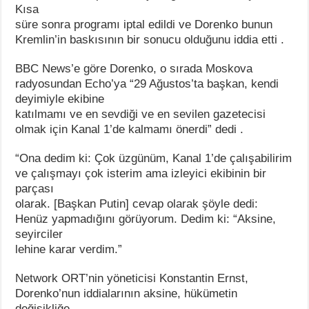
Kısa
süre sonra programı iptal edildi ve Dorenko bunun
Kremlin’in baskısının bir sonucu olduğunu iddia etti .
BBC News’e göre Dorenko, o sırada Moskova
radyosundan Echo’ya “29 Ağustos’ta başkan, kendi
deyimiyle ekibine
katılmamı ve en sevdiği ve en sevilen gazetecisi
olmak için Kanal 1’de kalmamı önerdi” dedi .
“Ona dedim ki: Çok üzgünüm, Kanal 1’de çalışabilirim
ve çalışmayı çok isterim ama izleyici ekibinin bir
parçası
olarak. [Başkan Putin] cevap olarak şöyle dedi:
Henüz yapmadığını görüyorum. Dedim ki: “Aksine,
seyirciler
lehine karar verdim.”
Network ORT’nin yöneticisi Konstantin Ernst,
Dorenko’nun iddialarının aksine, hükümetin
değişikliğe