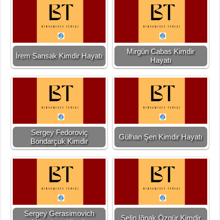
Mirgün Cabas Kimdir
İrem Sansak Kimdir Hayatı
Hayatı
Sergey Fedoroviç
Gülhan Şen Kimdir Hayatı
Bondarçuk Kimdir
Sergey Gerasimovich
Selin Iğnak Özgür Kimdir