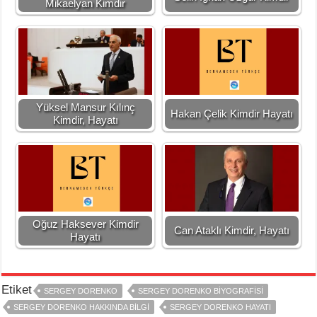
Mikaelyan Kimdir
Yüksel Mansur Kılınç
Hakan Çelik Kimdir Hayatı
Kimdir, Hayatı
Oğuz Haksever Kimdir
Can Ataklı Kimdir, Hayatı
Hayatı
Etiket
SERGEY DORENKO
SERGEY DORENKO BIYOGRAFISI
SERGEY DORENKO HAKKINDA BILGI
SERGEY DORENKO HAYATI