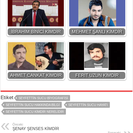
İBRAHİM BİNİCİ KİMDİR
MEHMET ŞANLI KİMDİR
AHMET CANKAT KİMDİR
FERİT UZUN KİMDİR
Etiket
SEYFETTİN SUCU BİYOGRAFİSİ
SEYFETTİN SUCU HAKKINDA BİLGİ
SEYFETTİN SUCU HAYATI
SEYFETTİN SUCU KİMDİR NERELİDİR
Önceki
ŞENAY ŞENSES KİMDİR
Sonaraki