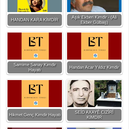
Aşık Ekberi Kimdir - (Ali
HANDAN KARA KİMDİR
Ekber Gülbaş)
Samime Sanay Kimdir
Handan Acar Yıldız Kimdir
Hayatı
SEÎD AXAYÊ CIZÎRÎ
Hikmet Genç Kimdir Hayatı
KİMDİR