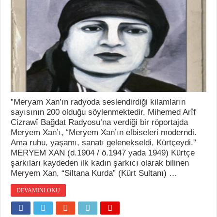
”Meryam Xan’ın radyoda seslendirdiği kilamların
sayısının 200 olduğu söylenmektedir. Mihemed Arîf
Cizrawî Bağdat Radyosu’na verdiği bir röportajda
Meryem Xan’ı, “Meryem Xan’ın elbiseleri moderndi.
Ama ruhu, yaşamı, sanatı gelenekseldi, Kürtçeydi.”
MERYEM XAN (d.1904 / ö.1947 yada 1949) Kürtçe
şarkıları kaydeden ilk kadın şarkıcı olarak bilinen
Meryem Xan, “Siltana Kurda” (Kürt Sultanı) …
DEVAMINI OKU