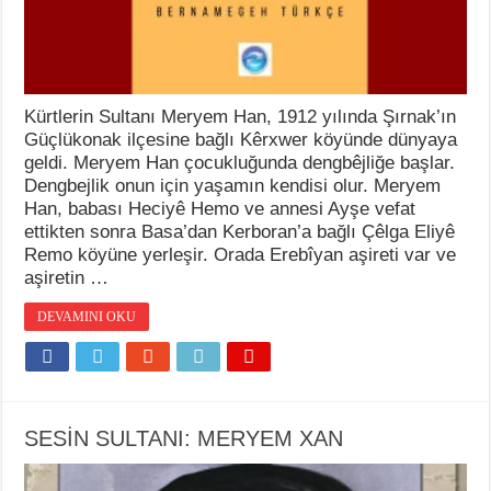
Kürtlerin Sultanı Meryem Han, 1912 yılında Şırnak’ın
Güçlükonak ilçesine bağlı Kêrxwer köyünde dünyaya
geldi. Meryem Han çocukluğunda dengbêjliğe başlar.
Dengbejlik onun için yaşamın kendisi olur. Meryem
Han, babası Heciyê Hemo ve annesi Ayşe vefat
ettikten sonra Basa’dan Kerboran’a bağlı Çêlga Eliyê
Remo köyüne yerleşir. Orada Erebîyan aşireti var ve
aşiretin …
DEVAMINI OKU
SESİN SULTANI: MERYEM XAN