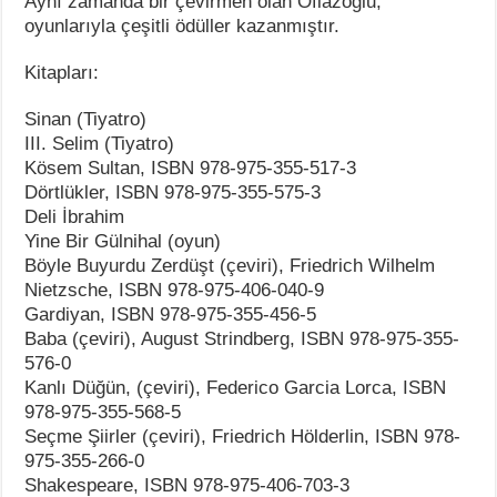
Aynı zamanda bir çevirmen olan Oflazoğlu,
oyunlarıyla çeşitli ödüller kazanmıştır.
Kitapları:
Sinan (Tiyatro)
III. Selim (Tiyatro)
Kösem Sultan, ISBN 978-975-355-517-3
Dörtlükler, ISBN 978-975-355-575-3
Deli İbrahim
Yine Bir Gülnihal (oyun)
Böyle Buyurdu Zerdüşt (çeviri), Friedrich Wilhelm
Nietzsche, ISBN 978-975-406-040-9
Gardiyan, ISBN 978-975-355-456-5
Baba (çeviri), August Strindberg, ISBN 978-975-355-
576-0
Kanlı Düğün, (çeviri), Federico Garcia Lorca, ISBN
978-975-355-568-5
Seçme Şiirler (çeviri), Friedrich Hölderlin, ISBN 978-
975-355-266-0
Shakespeare, ISBN 978-975-406-703-3